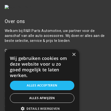
Over ons
Welkom bij R&R Parts Automotive, uw partner voor de
aanschaf van alle auto accessoires. Wij doen er alles aan de
beste selectie, service & prijs te bieden.
Contact
×
Wij gebruiken cookies om
+31(0)85 486 83 17
deze website voor u zo
info@rrparts.nl
goed mogelijk te laten
werken.
Klantenservice
ALLES ACCEPTEREN
Over ons
ALLES AFWIJZEN
Contact
Algemene voorwaarden
DETAILS WEERGEVEN