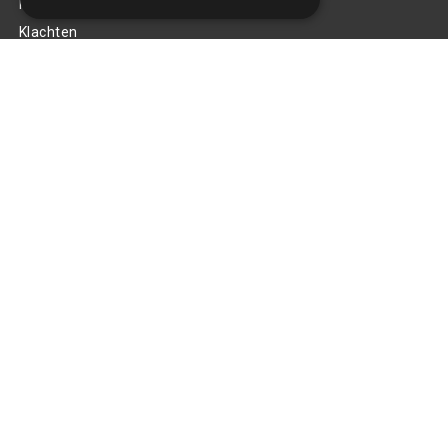
Privacy Policy
Klachten
Retouren en garantie
Handige links
Gereedschap
Tuning en styling
Blijf op de hoogte
Van al het nieuws, aanbiedingen, en diversen acties!