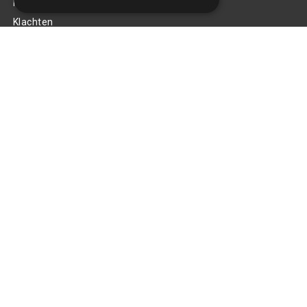
Privacy Policy
Klachten
Retouren en garantie
Handige links
Gereedschap
Tuning en styling
Blijf op de hoogte
Van al het nieuws, aanbiedingen, en diversen acties!