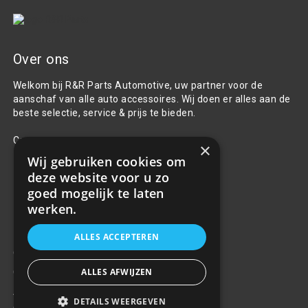
Over ons
Welkom bij R&R Parts Automotive, uw partner voor de
aanschaf van alle auto accessoires. Wij doen er alles aan de
beste selectie, service & prijs te bieden.
Contact
×
Wij gebruiken cookies om
+31(0)85 486 83 17
deze website voor u zo
info@rrparts.nl
goed mogelijk te laten
werken.
Klantenservice
ALLES ACCEPTEREN
Over ons
ALLES AFWIJZEN
Contact
Algemene voorwaarden
DETAILS WEERGEVEN