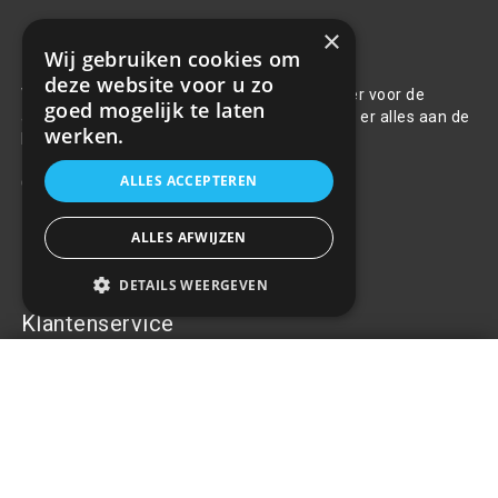
×
Over ons
Wij gebruiken cookies om
deze website voor u zo
Welkom bij R&R Parts Automotive, uw partner voor de
goed mogelijk te laten
aanschaf van alle auto accessoires. Wij doen er alles aan de
werken.
beste selectie, service & prijs te bieden.
ALLES ACCEPTEREN
Contact
+31(0)85 486 83 17
ALLES AFWIJZEN
info@rrparts.nl
DETAILS WEERGEVEN
Klantenservice
Interieur Auto Spiegel
Over ons
€3,79
+
Contact
Algemene voorwaarden
Privacy Policy
Klachten