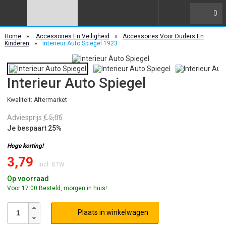
0
Home
»
Accessoires En Veiligheid
»
Accessoires Voor Ouders En
Kinderen
»
Interieur Auto Spiegel 1923
Interieur Auto Spiegel
Kwaliteit: Aftermarket
Adviesprijs
€ 5,06
Je bespaart 25%
Hoge korting!
3,79
Incl. BTW
Op voorraad
Voor 17:00 Besteld, morgen in huis!
Plaats in winkelwagen