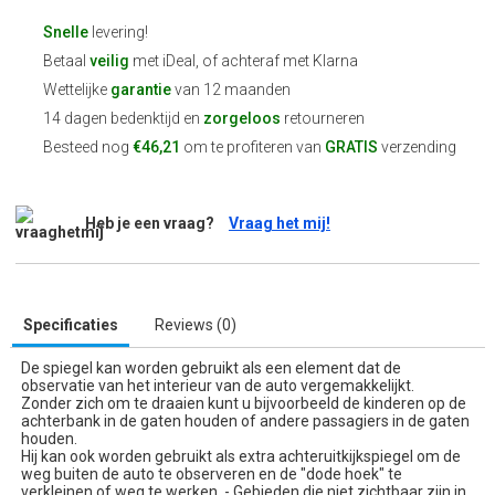
Snelle
levering!
Betaal
veilig
met iDeal, of achteraf met Klarna
Wettelijke
garantie
van 12 maanden
14 dagen bedenktijd en
zorgeloos
retourneren
Besteed nog
€46,21
om te profiteren van
GRATIS
verzending
Heb je een vraag?
Vraag het mij!
Specificaties
Reviews (0)
De spiegel kan worden gebruikt als een element dat de
observatie van het interieur van de auto vergemakkelijkt.
Zonder zich om te draaien kunt u bijvoorbeeld de kinderen op de
achterbank in de gaten houden of andere passagiers in de gaten
houden.
Hij kan ook worden gebruikt als extra achteruitkijkspiegel om de
weg buiten de auto te observeren en de "dode hoek" te
verkleinen of weg te werken. - Gebieden die niet zichtbaar zijn in