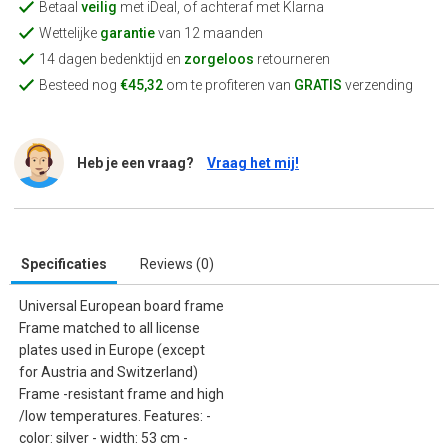
Betaal
veilig
met iDeal, of achteraf met Klarna
Wettelijke
garantie
van 12 maanden
14 dagen bedenktijd en
zorgeloos
retourneren
Besteed nog
€45,32
om te profiteren van
GRATIS
verzending
Heb je een vraag?
Vraag het mij!
Specificaties
Reviews (0)
Universal European board frame
Frame matched to all license
plates used in Europe (except
for Austria and Switzerland)
Frame -resistant frame and high
/low temperatures. Features: -
color: silver - width: 53 cm -