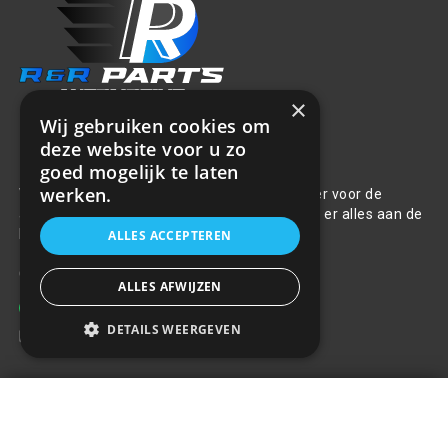
×
Wij gebruiken cookies om
deze website voor u zo
Over ons
goed mogelijk te laten
werken.
Welkom bij R&R Parts Automotive, uw partner voor de
aanschaf van alle auto accessoires. Wij doen er alles aan de
beste selectie, service & prijs te bieden.
ALLES ACCEPTEREN
Contact
ALLES AFWIJZEN
+31(0)85 486 83 17
DETAILS WEERGEVEN
info@rrparts.nl
EPF02 LICENSE PLATE FRAME -
Klantenservice
SILVER
+
€4,68
Over ons