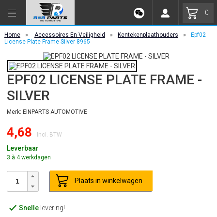
0
Home
»
Accessoires En Veiligheid
»
Kentekenplaathouders
»
Epf02
License Plate Frame Silver 8965
EPF02 LICENSE PLATE FRAME -
SILVER
Merk: EINPARTS AUTOMOTIVE
4,68
Incl. BTW
Leverbaar
3 à 4 werkdagen
Plaats in winkelwagen
Snelle
levering!