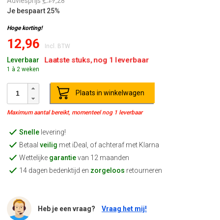
Adviesprijs
€ 17,28
Je bespaart 25%
Hoge korting!
12,96
Incl. BTW
Laatste stuks, nog 1 leverbaar
Leverbaar
1 à 2 weken
Plaats in winkelwagen
Maximum aantal bereikt, momenteel nog 1 leverbaar
Snelle
levering!
Betaal
veilig
met iDeal, of achteraf met Klarna
Wettelijke
garantie
van 12 maanden
14 dagen bedenktijd en
zorgeloos
retourneren
Heb je een vraag?
Vraag het mij!