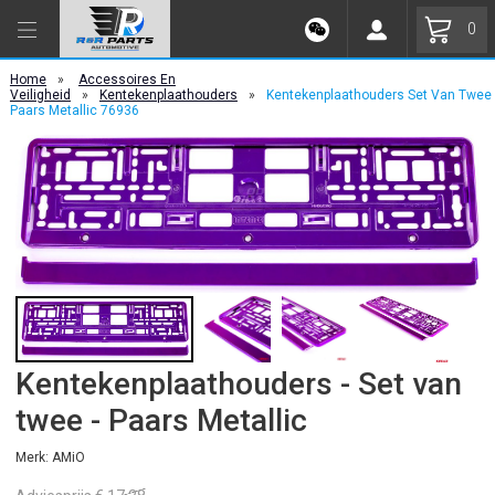
0
Home
»
Accessoires En
Veiligheid
»
Kentekenplaathouders
»
Kentekenplaathouders Set Van Twee
Paars Metallic 76936
Kentekenplaathouders - Set van
twee - Paars Metallic
Merk: AMiO