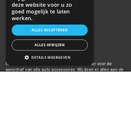
deze website voor u zo
goed mogelijk te laten
werken.
ALLES ACCEPTEREN
ALLES AFWIJZEN
Over ons
DETAILS WEERGEVEN
Welkom bij R&R Parts Automotive, uw partner voor de
aanschaf van alle auto accessoires. Wij doen er alles aan de
beste selectie, service & prijs te bieden.
Kentekenplaathouders - Set van
twee - Paars Metallic
+
€12,96
Contact
+31(0)85 486 83 17
info@rrparts.nl
Klantenservice