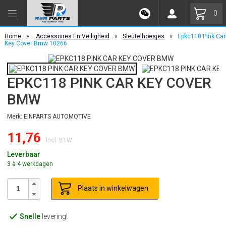
0
Home
»
Accessoires En Veiligheid
»
Sleutelhoesjes
»
Epkc118 Pink Car
Key Cover Bmw 10266
EPKC118 PINK CAR KEY COVER
BMW
Merk: EINPARTS AUTOMOTIVE
11,76
Incl. BTW
Leverbaar
3 à 4 werkdagen
Plaats in winkelwagen
Snelle
levering!