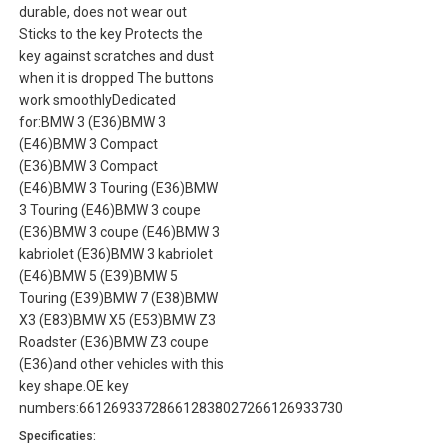
durable, does not wear out
Sticks to the key Protects the
key against scratches and dust
when it is dropped The buttons
work smoothlyDedicated
for:BMW 3 (E36)BMW 3
(E46)BMW 3 Compact
(E36)BMW 3 Compact
(E46)BMW 3 Touring (E36)BMW
3 Touring (E46)BMW 3 coupe
(E36)BMW 3 coupe (E46)BMW 3
kabriolet (E36)BMW 3 kabriolet
(E46)BMW 5 (E39)BMW 5
Touring (E39)BMW 7 (E38)BMW
X3 (E83)BMW X5 (E53)BMW Z3
Roadster (E36)BMW Z3 coupe
(E36)and other vehicles with this
key shape.OE key
numbers:661269337286612838027266126933730
Specificaties: