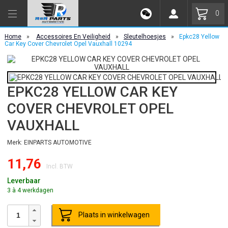
0
Home
»
Accessoires En Veiligheid
»
Sleutelhoesjes
»
Epkc28 Yellow
Car Key Cover Chevrolet Opel Vauxhall 10294
EPKC28 YELLOW CAR KEY
COVER CHEVROLET OPEL
VAUXHALL
Merk: EINPARTS AUTOMOTIVE
11,76
Incl. BTW
Leverbaar
3 à 4 werkdagen
Plaats in winkelwagen