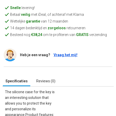
Snelle
levering!
Betaal
veilig
met iDeal, of achteraf met Klarna
Wettelijke
garantie
van 12 maanden
14 dagen bedenktijd en
zorgeloos
retourneren
Besteed nog
€38,24
om te profiteren van
GRATIS
verzending
Heb je een vraag?
Vraag het mij!
Specificaties
Reviews (0)
The silicone case for the key is
an interesting solution that
allows you to protect the key
and personalize its
appearance.Product features: