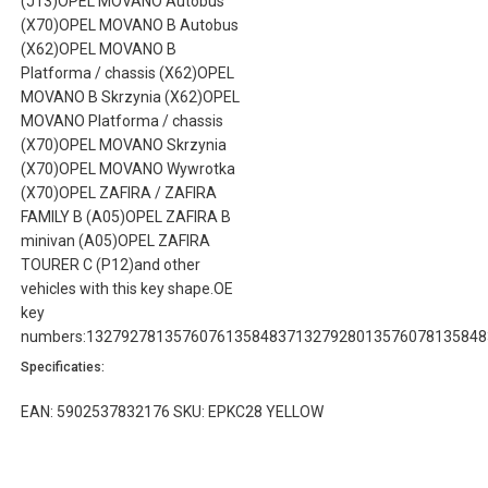
(J13)OPEL MOVANO Autobus
(X70)OPEL MOVANO B Autobus
(X62)OPEL MOVANO B
Platforma / chassis (X62)OPEL
MOVANO B Skrzynia (X62)OPEL
MOVANO Platforma / chassis
(X70)OPEL MOVANO Skrzynia
(X70)OPEL MOVANO Wywrotka
(X70)OPEL ZAFIRA / ZAFIRA
FAMILY B (A05)OPEL ZAFIRA B
minivan (A05)OPEL ZAFIRA
TOURER C (P12)and other
vehicles with this key shape.OE
key
numbers:1327927813576076135848371327928013576078135848
Specificaties:
EAN: 5902537832176 SKU: EPKC28 YELLOW