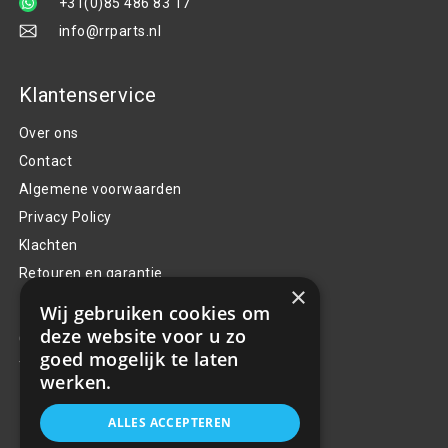
+31(0)85 486 83 17
info@rrparts.nl
Klantenservice
Over ons
Contact
Algemene voorwaarden
Privacy Policy
Klachten
Retouren en garantie
×
Handige links
Wij gebruiken cookies om
deze website voor u zo
Gereedschap
goed mogelijk te laten
Tuning en styling
werken.
ALLES ACCEPTEREN
Blijf op de hoogte