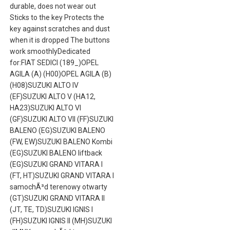
durable, does not wear out
Sticks to the key Protects the
key against scratches and dust
when it is dropped The buttons
work smoothlyDedicated
for:FIAT SEDICI (189_)OPEL
AGILA (A) (H00)OPEL AGILA (B)
(H08)SUZUKI ALTO IV
(EF)SUZUKI ALTO V (HA12,
HA23)SUZUKI ALTO VI
(GF)SUZUKI ALTO VII (FF)SUZUKI
BALENO (EG)SUZUKI BALENO
(FW, EW)SUZUKI BALENO Kombi
(EG)SUZUKI BALENO liftback
(EG)SUZUKI GRAND VITARA I
(FT, HT)SUZUKI GRAND VITARA I
samochÃ³d terenowy otwarty
(GT)SUZUKI GRAND VITARA II
(JT, TE, TD)SUZUKI IGNIS I
(FH)SUZUKI IGNIS II (MH)SUZUKI