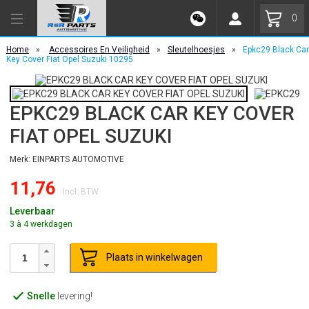
0
Home
»
Accessoires En Veiligheid
»
Sleutelhoesjes
»
Epkc29 Black Car
Key Cover Fiat Opel Suzuki 10295
EPKC29 BLACK CAR KEY COVER
FIAT OPEL SUZUKI
Merk: EINPARTS AUTOMOTIVE
11,76
Incl. BTW
Leverbaar
3 à 4 werkdagen
Plaats in winkelwagen
Snelle
levering!