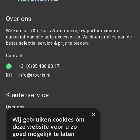
Over ons
Welkom bij R&R Parts Automotive, uw partner voor de
aanschaf van alle auto accessoires. Wij doen er alles aan de
beste selectie, service & prijs te bieden.
Contact
+31(0)85 486 83 17
info@rrparts.nl
Klantenservice
Over ons
×
Contact
Wij gebruiken cookies om
Algemene voorwaarden
deze website voor u zo
goed mogelijk te laten
Privacy Policy