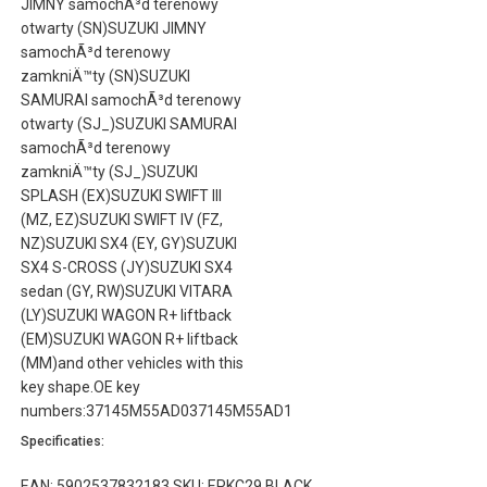
JIMNY samochÃ³d terenowy
otwarty (SN)SUZUKI JIMNY
samochÃ³d terenowy
zamkniÄ™ty (SN)SUZUKI
SAMURAI samochÃ³d terenowy
otwarty (SJ_)SUZUKI SAMURAI
samochÃ³d terenowy
zamkniÄ™ty (SJ_)SUZUKI
SPLASH (EX)SUZUKI SWIFT III
(MZ, EZ)SUZUKI SWIFT IV (FZ,
NZ)SUZUKI SX4 (EY, GY)SUZUKI
SX4 S-CROSS (JY)SUZUKI SX4
sedan (GY, RW)SUZUKI VITARA
(LY)SUZUKI WAGON R+ liftback
(EM)SUZUKI WAGON R+ liftback
(MM)and other vehicles with this
key shape.OE key
numbers:37145M55AD037145M55AD1
Specificaties:
EAN: 5902537832183 SKU: EPKC29 BLACK