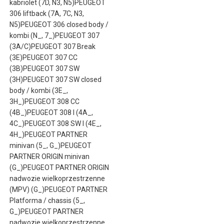
kabriolet (7D, N3, N5)PEUGEOT
306 liftback (7A, 7C, N3,
N5)PEUGEOT 306 closed body /
kombi (N_, 7_)PEUGEOT 307
(3A/C)PEUGEOT 307 Break
(3E)PEUGEOT 307 CC
(3B)PEUGEOT 307 SW
(3H)PEUGEOT 307 SW closed
body / kombi (3E_,
3H_)PEUGEOT 308 CC
(4B_)PEUGEOT 308 I (4A_,
4C_)PEUGEOT 308 SW I (4E_,
4H_)PEUGEOT PARTNER
minivan (5_, G_)PEUGEOT
PARTNER ORIGIN minivan
(G_)PEUGEOT PARTNER ORIGIN
nadwozie wielkoprzestrzenne
(MPV) (G_)PEUGEOT PARTNER
Platforma / chassis (5_,
G_)PEUGEOT PARTNER
nadwozie wielkoprzestrzenne