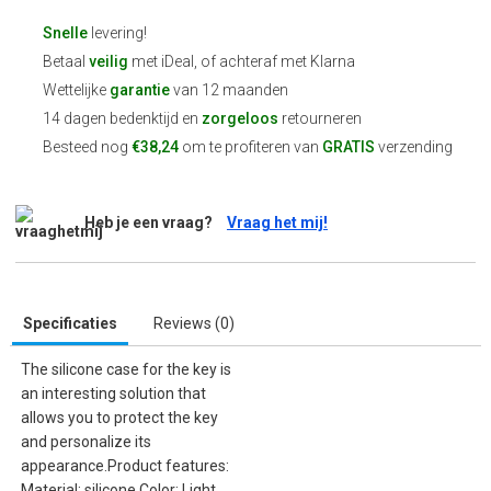
Snelle
levering!
Betaal
veilig
met iDeal, of achteraf met Klarna
Wettelijke
garantie
van 12 maanden
14 dagen bedenktijd en
zorgeloos
retourneren
Besteed nog
€38,24
om te profiteren van
GRATIS
verzending
Heb je een vraag?
Vraag het mij!
Specificaties
Reviews (0)
The silicone case for the key is
an interesting solution that
allows you to protect the key
and personalize its
appearance.Product features:
Material: silicone Color: Light