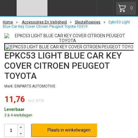
0
Home
»
Accessoires En Veiligheid
»
Sleutelhoesjes
»
Epkc53 Light
Blue Car Key Cover Citroen Peugeot Toyota 10319
EPKC53 LIGHT BLUE CAR KEY
COVER CITROEN PEUGEOT
TOYOTA
Merk: EINPARTS AUTOMOTIVE
11,76
Incl. BTW
Leverbaar
3 à 4 werkdagen
Plaats in winkelwagen