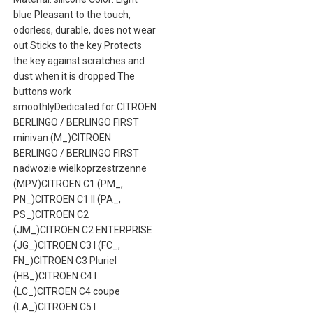
blue Pleasant to the touch,
odorless, durable, does not wear
out Sticks to the key Protects
the key against scratches and
dust when it is dropped The
buttons work
smoothlyDedicated for:CITROEN
BERLINGO / BERLINGO FIRST
minivan (M_)CITROEN
BERLINGO / BERLINGO FIRST
nadwozie wielkoprzestrzenne
(MPV)CITROEN C1 (PM_,
PN_)CITROEN C1 II (PA_,
PS_)CITROEN C2
(JM_)CITROEN C2 ENTERPRISE
(JG_)CITROEN C3 I (FC_,
FN_)CITROEN C3 Pluriel
(HB_)CITROEN C4 I
(LC_)CITROEN C4 coupe
(LA_)CITROEN C5 I