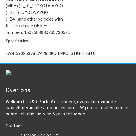
(MPV) (5_, G_)TOYOTA AYGO
(_B1_)TOYOTA AYGO
(_B4_)and other vehicles with
this key shape.OE key
numbers:160850808073373067D
Specificaties:
EAN: 5902537832428 SKU: EPKC53 LIGHT BLUE
Over ons
Welkom bij R&R Parts Automotive, uw partner voor de
aanschaf van alle auto accessoires. Wij doen er alles aan de
beste selectie, service & prijs te bieden.
Contact