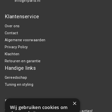
info@rrparts.nl
Klantenservice
Over ons
Contact
Algemene voorwaarden
Privacy Policy
Klachten
Retouren en garantie
Handige links
Gereedschap
Tuning en styling
Blijf op de hoogte
×
Wij gebruiken cookies om
Van al het nieuws, aanbiedingen, en diversen acties!