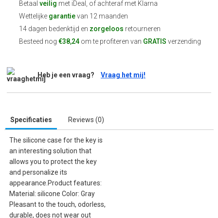
Betaal
veilig
met iDeal, of achteraf met Klarna
Wettelijke
garantie
van 12 maanden
14 dagen bedenktijd en
zorgeloos
retourneren
Besteed nog
€38,24
om te profiteren van
GRATIS
verzending
Heb je een vraag?
Vraag het mij!
Specificaties
Reviews (0)
The silicone case for the key is
an interesting solution that
allows you to protect the key
and personalize its
appearance.Product features:
Material: silicone Color: Gray
Pleasant to the touch, odorless,
durable, does not wear out