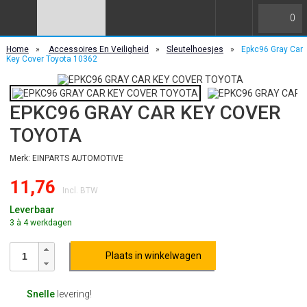
0
Home
»
Accessoires En Veiligheid
»
Sleutelhoesjes
»
Epkc96 Gray Car
Key Cover Toyota 10362
EPKC96 GRAY CAR KEY COVER
TOYOTA
Merk: EINPARTS AUTOMOTIVE
11,76
Incl. BTW
Leverbaar
3 à 4 werkdagen
Plaats in winkelwagen
Snelle
levering!