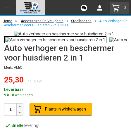
0
Home
»
Accessoires En Veiligheid
»
Stoelhoezen
»
Auto Verhoger En
Beschermer Voor Huisdieren 2 In 1 2011
Auto verhoger en beschermer
voor huisdieren 2 in 1
Merk: AMiO
25,30
Incl. BTW
Leverbaar
9 à 10 werkdagen
Plaats in winkelwagen
Snelle
levering!