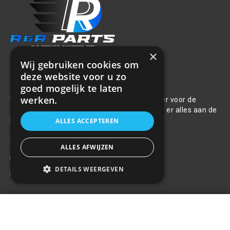
×
Wij gebruiken cookies om
deze website voor u zo
Over ons
goed mogelijk te laten
werken.
Welkom bij R&R Parts Automotive, uw partner voor de
aanschaf van alle auto accessoires. Wij doen er alles aan de
beste selectie, service & prijs te bieden.
ALLES ACCEPTEREN
Contact
ALLES AFWIJZEN
+31(0)85 486 83 17
DETAILS WEERGEVEN
info@rrparts.nl
Auto verhoger en beschermer
Klantenservice
voor huisdieren 2 in 1
+
€25,30
Over ons