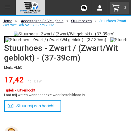
0
Home
»
Accessoires En Veiligheid
»
Stuurhoezen
»
Stuurhoes Zwart
Zwartwit Geblokt 37 39cm 2382
Stuurhoes - Zwart / (Zwart/Wit
geblokt) - (37-39cm)
Merk: AMiO
17,42
Incl. BTW
Tijdelijk uitverkocht
Laat mij weten wanneer deze weer beschikbaar is
Stuur mij een bericht