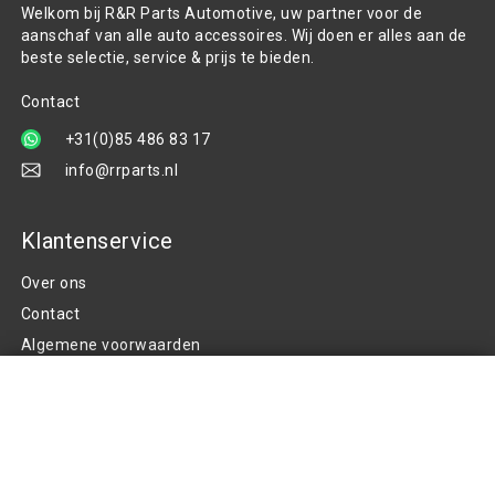
Welkom bij R&R Parts Automotive, uw partner voor de
aanschaf van alle auto accessoires. Wij doen er alles aan de
beste selectie, service & prijs te bieden.
Contact
+31(0)85 486 83 17
info@rrparts.nl
Klantenservice
Over ons
Contact
Algemene voorwaarden
Stuurhoes - Zwart / (Zwart/Wit
Privacy Policy
geblokt) - (37-39cm)
+
Klachten
€17,42
Retouren en garantie
Handige links