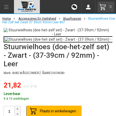
0
Home
»
Accessoires En Veiligheid
»
Stuurhoezen
»
Stuurwielhoes Doe
Het Zelf Set Zwart 37 39cm 92mm Leer 807
Stuurwielhoes (doe-het-zelf set)
- Zwart - (37-39cm / 92mm) -
Leer
Merk: WAS WÅODZIMIERZ ÅšMIECHOWSKI
21,82
Incl. BTW
Leverbaar
9 à 10 werkdagen
Plaats in winkelwagen