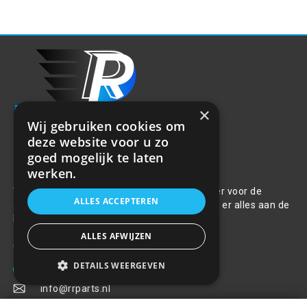
×
Wij gebruiken cookies om
deze website voor u zo
goed mogelijk te laten
Over ons
werken.
Welkom bij R&R Parts Automotive, uw partner voor de
ALLES ACCEPTEREN
aanschaf van alle auto accessoires. Wij doen er alles aan de
beste selectie, service & prijs te bieden.
ALLES AFWIJZEN
Contact
DETAILS WEERGEVEN
+31(0)85 486 83 17
info@rrparts.nl