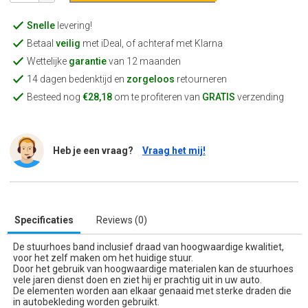
Snelle
levering!
Betaal
veilig
met iDeal, of achteraf met Klarna
Wettelijke
garantie
van 12 maanden
14 dagen bedenktijd en
zorgeloos
retourneren
Besteed nog
€28,18
om te profiteren van
GRATIS
verzending
Heb je een vraag?
Vraag het mij!
Specificaties
Reviews (0)
De stuurhoes band inclusief draad van hoogwaardige kwalitiet,
voor het zelf maken om het huidige stuur.
Door het gebruik van hoogwaardige materialen kan de stuurhoes
vele jaren dienst doen en ziet hij er prachtig uit in uw auto.
De elementen worden aan elkaar genaaid met sterke draden die
in autobekleding worden gebruikt.