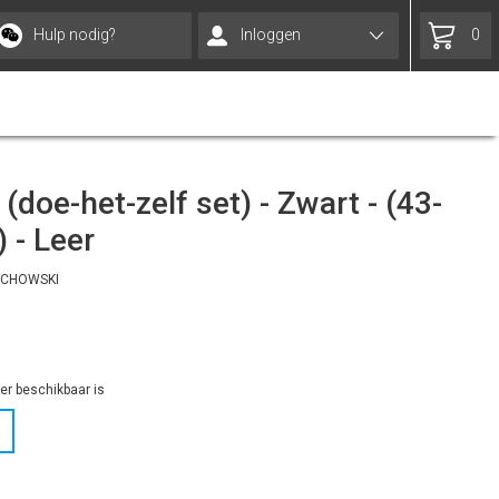
Hulp nodig?
Inloggen
0
(doe-het-zelf set) - Zwart - (43-
 - Leer
ECHOWSKI
r beschikbaar is