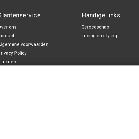
Klantenservice
Handige links
Over ons
Gereedschap
Contact
Tuning en styling
Algemene voorwaarden
rivacy Policy
Klachten
Retouren en garantie
 - (43-45cm / 92mm) - Leer