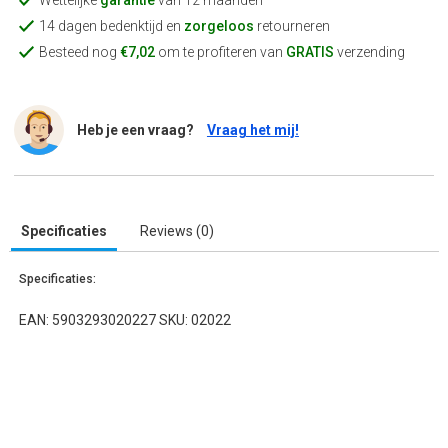
Wettelijke
garantie
van 12 maanden
14 dagen bedenktijd en
zorgeloos
retourneren
Besteed nog
€7,02
om te profiteren van
GRATIS
verzending
Heb je een vraag?
Vraag het mij!
Specificaties
Reviews (0)
Specificaties:
EAN: 5903293020227 SKU: 02022