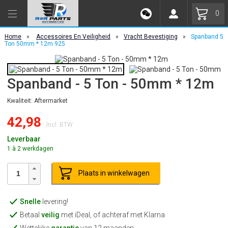
0
Home
»
Accessoires En Veiligheid
»
Vracht Bevestiging
»
Spanband 5
Ton 50mm * 12m 925
Spanband - 5 Ton - 50mm * 12m
Kwaliteit: Aftermarket
42,98
Incl. BTW
Leverbaar
1 à 2 werkdagen
Plaats in winkelwagen
Snelle
levering!
Betaal
veilig
met iDeal, of achteraf met Klarna