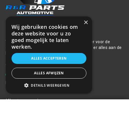
×
Wij gebruiken cookies om
Over ons
deze website voor u zo
goed mogelijk te laten
Welkom bij R&R Parts Automotive, uw partner voor de
werken.
aanschaf van alle auto accessoires. Wij doen er alles aan de
beste selectie, service & prijs te bieden.
ALLES ACCEPTEREN
Contact
ALLES AFWIJZEN
+31(0)85 486 83 17
info@rrparts.nl
DETAILS WEERGEVEN
Klantenservice
Spanband - 5 Ton - 50mm * 12m
€42,98
+
Over ons
Contact
Algemene voorwaarden