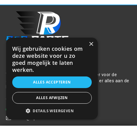
×
Wij gebruiken cookies om
deze website voor u zo
goed mogelijk te laten
Over ons
werken.
Welkom bij R&R Parts Automotive, uw partner voor de
aanschaf van alle auto accessoires. Wij doen er alles aan de
ALLES ACCEPTEREN
beste selectie, service & prijs te bieden.
ALLES AFWIJZEN
Contact
+31(0)85 486 83 17
DETAILS WEERGEVEN
info@rrparts.nl
Naafdop DAKAR NC 16"
SILVERenBLACK met chromen