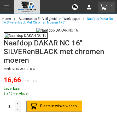
0
Home
»
Accessoires En Veiligheid
»
Wieldoppen
»
Naafdop Dakar Nc
16 Silverenblack Met Chromen Moeren 1751
Naafdop DAKAR NC 16"
SILVERenBLACK met chromen
moeren
Merk: VERSACO S.R.O.
16,66
Incl. BTW
Leverbaar
9 à 10 werkdagen
Plaats in winkelwagen