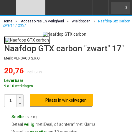
0
Home
»
Accessoires En Veiligheid
»
Wieldoppen
»
Naafdop Gtx Carbon
Zwart 17 2357
Naafdop GTX carbon "zwart" 17"
Merk: VERSACO S.R.O.
20,76
Incl. BTW
Leverbaar
9 à 10 werkdagen
Plaats in winkelwagen
Snelle
levering!
Betaal
veilig
met iDeal, of achteraf met Klarna