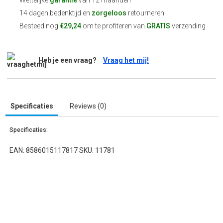
Wettelijke
garantie
van 12 maanden
14 dagen bedenktijd en
zorgeloos
retourneren
Besteed nog
€29,24
om te profiteren van
GRATIS
verzending
Heb je een vraag?
Vraag het mij!
Specificaties
Reviews (0)
Specificaties:
EAN: 8586015117817 SKU: 11781