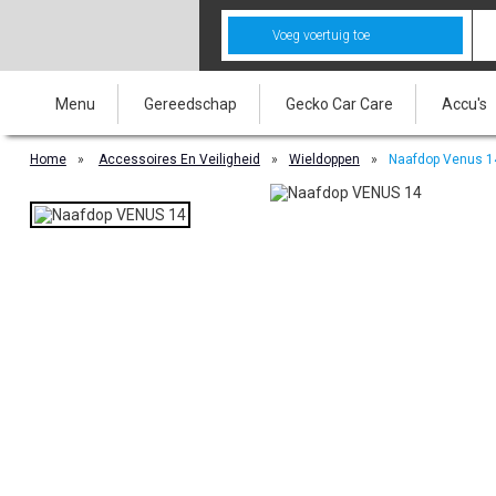
Voeg voertuig toe
Menu
Gereedschap
Gecko Car Care
Accu's
Home
»
Accessoires En Veiligheid
»
Wieldoppen
»
Naafdop Venus 14