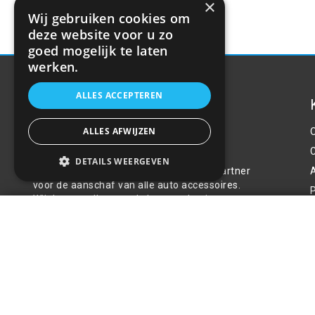
×
Wij gebruiken cookies om
deze website voor u zo
goed mogelijk te laten
werken.
ALLES ACCEPTEREN
ALLES AFWIJZEN
Over ons
DETAILS WEERGEVEN
Welkom bij R&R Parts Automotive, uw partner
voor de aanschaf van alle auto accessoires.
P
Wij doen er alles aan de beste selectie,
Naafdop VENUS 14" zilver
service & prijs te bieden.
€35,11
Contact
+31(0)85 486 83 17
info@rrparts.nl