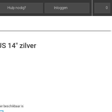
Hulp nodig?
Inloggen
0
 14" zilver
r beschikbaar is