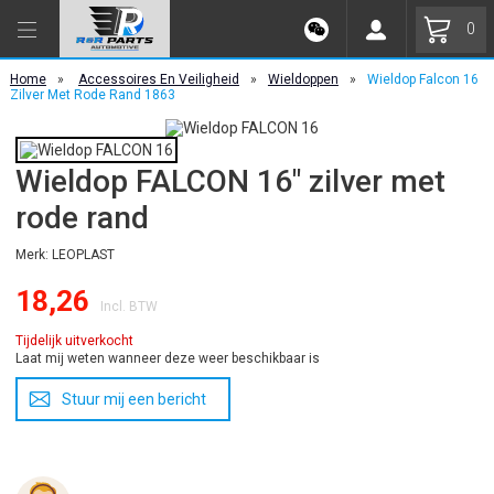
0
Home
»
Accessoires En Veiligheid
»
Wieldoppen
»
Wieldop Falcon 16
Zilver Met Rode Rand 1863
Wieldop FALCON 16" zilver met
rode rand
Merk: LEOPLAST
18,26
Incl. BTW
Tijdelijk uitverkocht
Laat mij weten wanneer deze weer beschikbaar is
Stuur mij een bericht