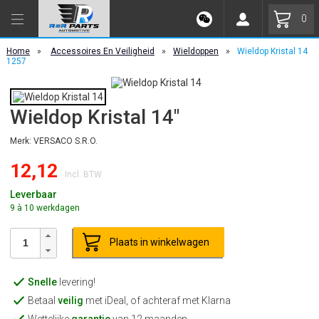
0
Home
»
Accessoires En Veiligheid
»
Wieldoppen
»
Wieldop Kristal 14
1257
Wieldop Kristal 14"
Merk: VERSACO S.R.O.
12,12
Incl. BTW
Leverbaar
9 à 10 werkdagen
Plaats in winkelwagen
Snelle
levering!
Betaal
veilig
met iDeal, of achteraf met Klarna