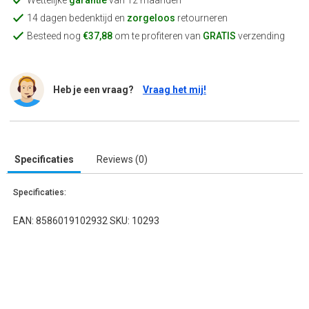
Wettelijke
garantie
van 12 maanden
14 dagen bedenktijd en
zorgeloos
retourneren
Besteed nog
€37,88
om te profiteren van
GRATIS
verzending
Heb je een vraag?
Vraag het mij!
Specificaties
Reviews (0)
Specificaties:
EAN: 8586019102932 SKU: 10293