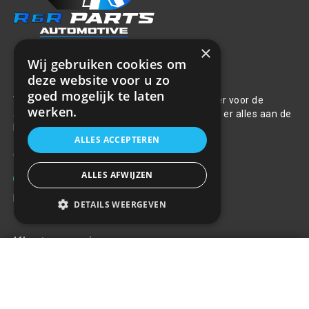
×
Wij gebruiken cookies om
Over ons
deze website voor u zo
goed mogelijk te laten
Welkom bij R&R Parts Automotive, uw partner voor de
werken.
aanschaf van alle auto accessoires. Wij doen er alles aan de
beste selectie, service & prijs te bieden.
ALLES ACCEPTEREN
Contact
ALLES AFWIJZEN
+31(0)85 486 83 17
info@rrparts.nl
DETAILS WEERGEVEN
Klantenservice
Wieldop Kristal 14"
€12,12
+
Over ons
Contact
Algemene voorwaarden