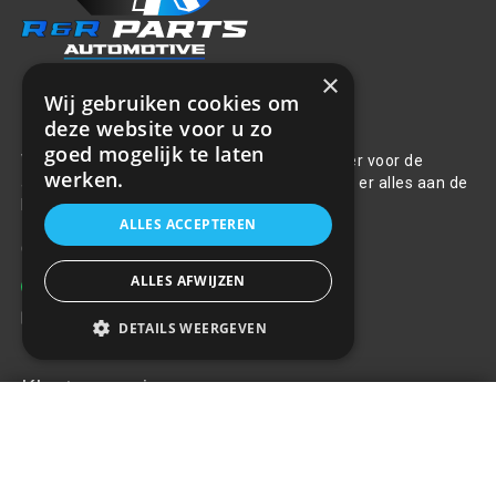
×
Wij gebruiken cookies om
Over ons
deze website voor u zo
goed mogelijk te laten
Welkom bij R&R Parts Automotive, uw partner voor de
werken.
aanschaf van alle auto accessoires. Wij doen er alles aan de
beste selectie, service & prijs te bieden.
ALLES ACCEPTEREN
Contact
ALLES AFWIJZEN
+31(0)85 486 83 17
info@rrparts.nl
DETAILS WEERGEVEN
Klantenservice
Wieldop Luxe 14"
€9,51
+
Over ons
Contact
Algemene voorwaarden