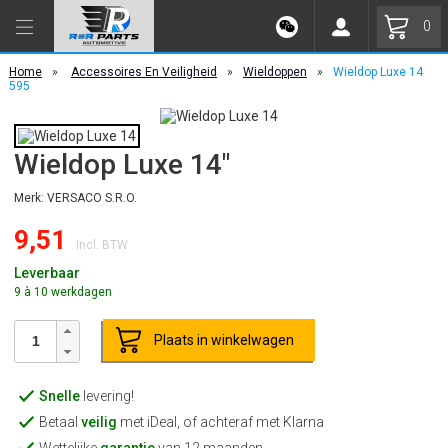
0
Home
»
Accessoires En Veiligheid
»
Wieldoppen
»
Wieldop Luxe 14
595
Wieldop Luxe 14"
Merk: VERSACO S.R.O.
9,51
Incl. BTW
Leverbaar
9 à 10 werkdagen
Plaats in winkelwagen
Snelle
levering!
Betaal
veilig
met iDeal, of achteraf met Klarna