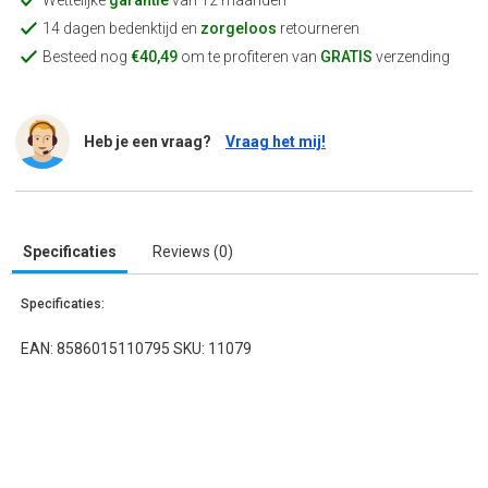
Wettelijke
garantie
van 12 maanden
14 dagen bedenktijd en
zorgeloos
retourneren
Besteed nog
€40,49
om te profiteren van
GRATIS
verzending
Heb je een vraag?
Vraag het mij!
Specificaties
Reviews (0)
Specificaties:
EAN: 8586015110795 SKU: 11079