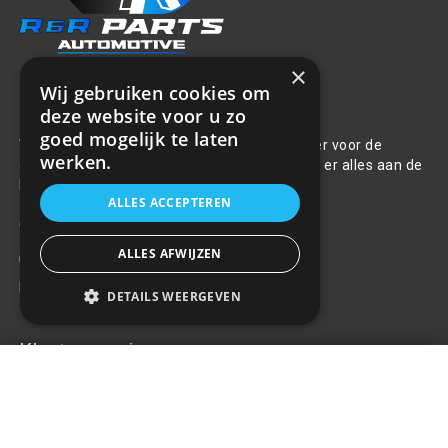
×
Wij gebruiken cookies om
Over ons
deze website voor u zo
goed mogelijk te laten
Welkom bij R&R Parts Automotive, uw partner voor de
werken.
aanschaf van alle auto accessoires. Wij doen er alles aan de
beste selectie, service & prijs te bieden.
ALLES ACCEPTEREN
Contact
ALLES AFWIJZEN
+31(0)85 486 83 17
info@rrparts.nl
DETAILS WEERGEVEN
Klantenservice
Wieldop Spark 16"
€12,89
+
Over ons
Contact
Algemene voorwaarden