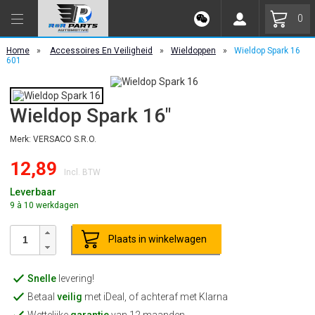
0
Home
»
Accessoires En Veiligheid
»
Wieldoppen
»
Wieldop Spark 16
601
Wieldop Spark 16"
Merk: VERSACO S.R.O.
12,89
Incl. BTW
Leverbaar
9 à 10 werkdagen
Plaats in winkelwagen
Snelle
levering!
Betaal
veilig
met iDeal, of achteraf met Klarna