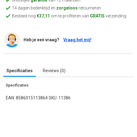
Wettelijke
garantie
van 12 maanden
14 dagen bedenktijd en
zorgeloos
retourneren
Besteed nog
€37,11
om te profiteren van
GRATIS
verzending
Heb je een vraag?
Vraag het mij!
Specificaties
Reviews (0)
Specificaties:
EAN: 8586015113864 SKU: 11386