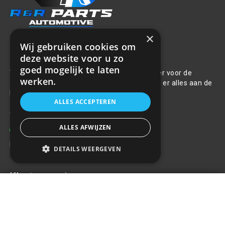
×
Wij gebruiken cookies om
Over ons
deze website voor u zo
goed mogelijk te laten
Welkom bij R&R Parts Automotive, uw partner voor de
werken.
aanschaf van alle auto accessoires. Wij doen er alles aan de
beste selectie, service & prijs te bieden.
ALLES ACCEPTEREN
Contact
ALLES AFWIJZEN
+31(0)85 486 83 17
info@rrparts.nl
DETAILS WEERGEVEN
Klantenservice
Elektrische doos
€14,37
+
Over ons
Contact
Algemene voorwaarden