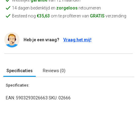
Wettelijke
garantie
van 12 maanden
14 dagen bedenktijd en
zorgeloos
retourneren
Besteed nog
€35,63
om te profiteren van
GRATIS
verzending
Heb je een vraag?
Vraag het mij!
Specificaties
Reviews (0)
Specificaties:
EAN: 5903293026663 SKU: 02666