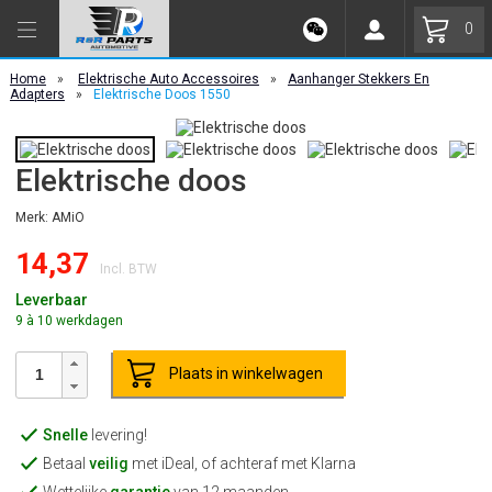
0
Home
»
Elektrische Auto Accessoires
»
Aanhanger Stekkers En
Adapters
»
Elektrische Doos 1550
Elektrische doos
Merk: AMiO
14,37
Incl. BTW
Leverbaar
9 à 10 werkdagen
Plaats in winkelwagen
Snelle
levering!
Betaal
veilig
met iDeal, of achteraf met Klarna