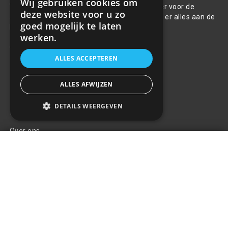
Wij gebruiken cookies om
Welkom bij R&R Parts Automotive, uw partner voor de
deze website voor u zo
aanschaf van alle auto accessoires. Wij doen er alles aan de
goed mogelijk te laten
beste selectie, service & prijs te bieden.
werken.
Contact
ALLES ACCEPTEREN
+31(0)85 486 83 17
info@rrparts.nl
ALLES AFWIJZEN
DETAILS WEERGEVEN
Klantenservice
Over ons
Trekhaak verloopstekker - 7 naar
Contact
13 Polig
+
€4,99
Algemene voorwaarden
Privacy Policy
Klachten
Retouren en garantie
Handige links