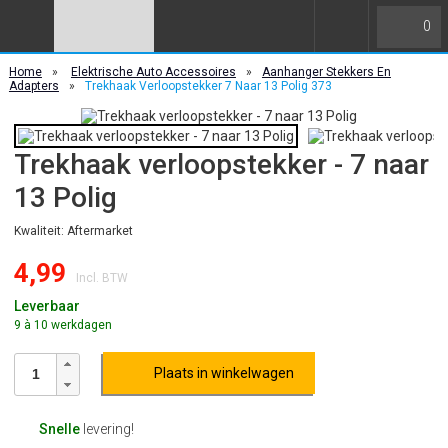
0
Home
»
Elektrische Auto Accessoires
»
Aanhanger Stekkers En
Adapters
»
Trekhaak Verloopstekker 7 Naar 13 Polig 373
Trekhaak verloopstekker - 7 naar
13 Polig
Kwaliteit: Aftermarket
4,99
Incl. BTW
Leverbaar
9 à 10 werkdagen
Plaats in winkelwagen
Snelle
levering!