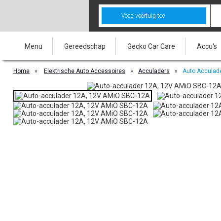
Voeg voertuig toe
Menu
Gereedschap
Gecko Car Care
Accu's
Home
»
Elektrische Auto Accessoires
»
Acculaders
»
Auto Acculade