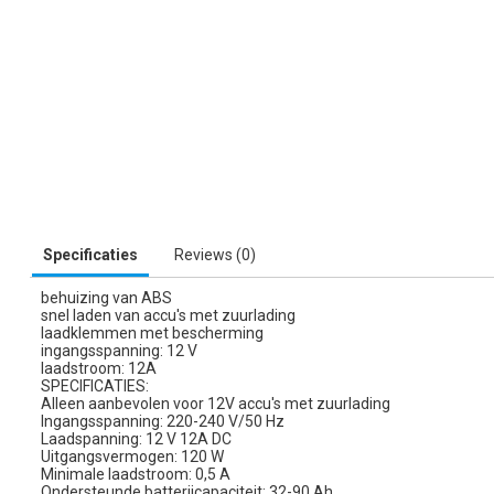
Specificaties
Reviews (0)
behuizing van ABS
snel laden van accu's met zuurlading
laadklemmen met bescherming
ingangsspanning: 12 V
laadstroom: 12A
SPECIFICATIES:
Alleen aanbevolen voor 12V accu's met zuurlading
Ingangsspanning: 220-240 V/50 Hz
Laadspanning: 12 V 12A DC
Uitgangsvermogen: 120 W
Minimale laadstroom: 0,5 A
Ondersteunde batterijcapaciteit: 32-90 Ah