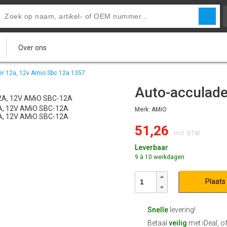
Over ons
r 12a, 12v Amio Sbc 12a 1357
Auto-acculad
Merk: AMiO
51,26
Incl. BTW
Leverbaar
9 à 10 werkdagen
Plaats
Snelle
levering!
Betaal
veilig
met iDeal, o