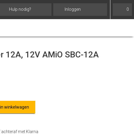
Hulp nodig?
Inloggen
0
er 12A, 12V AMiO SBC-12A
 in winkelwagen
f achteraf met Klarna