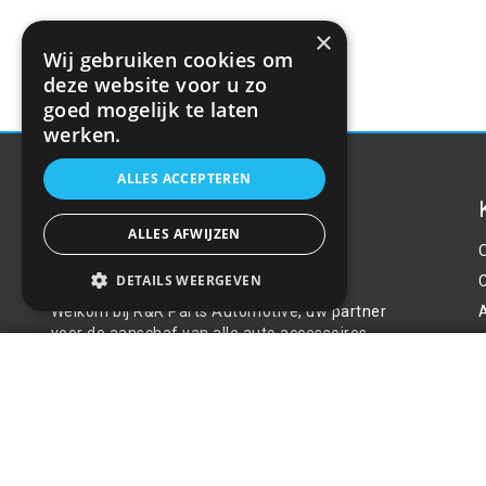
×
Wij gebruiken cookies om
deze website voor u zo
goed mogelijk te laten
werken.
ALLES ACCEPTEREN
ALLES AFWIJZEN
Over ons
DETAILS WEERGEVEN
Welkom bij R&R Parts Automotive, uw partner
voor de aanschaf van alle auto accessoires.
P
Auto-acculader 12A, 12V AMiO SBC-12A
Wij doen er alles aan de beste selectie,
service & prijs te bieden.
€51,26
Contact
+31(0)85 486 83 17