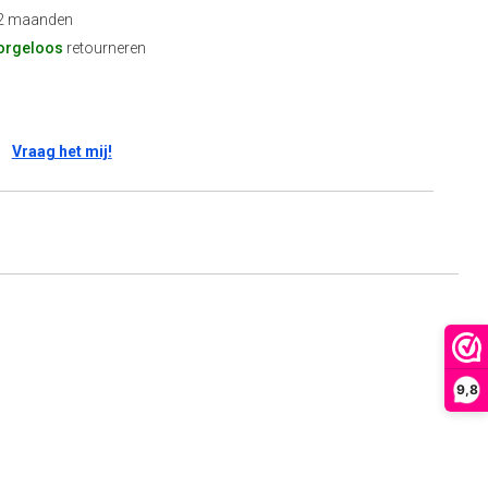
2 maanden
orgeloos
retourneren
Vraag het mij!
9,8