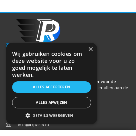
×
Wij gebruiken cookies om
deze website voor u zo
goed mogelijk te laten
Over ons
werken.
Welkom bij R&R Parts Automotive, uw partner voor de
ALLES ACCEPTEREN
aanschaf van alle auto accessoires. Wij doen er alles aan de
beste selectie, service & prijs te bieden.
ALLES AFWIJZEN
Contact
DETAILS WEERGEVEN
+31(0)85 486 83 17
info@rrparts.nl
Universele antenne spriet - Auto