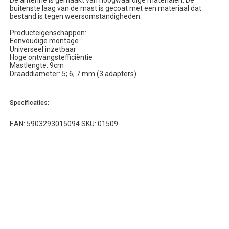
De antenne is gemaakt van hoogwaardige materialen. De
buitenste laag van de mast is gecoat met een materiaal dat
bestand is tegen weersomstandigheden.
Producteigenschappen:
Eenvoudige montage
Universeel inzetbaar
Hoge ontvangstefficiëntie
Mastlengte: 9cm
Draaddiameter: 5; 6; 7 mm (3 adapters)
Specificaties:
EAN: 5903293015094 SKU: 01509