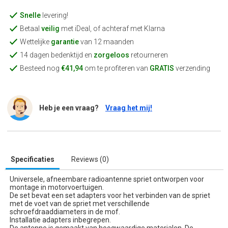
Snelle
levering!
Betaal
veilig
met iDeal, of achteraf met Klarna
Wettelijke
garantie
van 12 maanden
14 dagen bedenktijd en
zorgeloos
retourneren
Besteed nog
€41,94
om te profiteren van
GRATIS
verzending
Heb je een vraag?
Vraag het mij!
Specificaties
Reviews (0)
Universele, afneembare radioantenne spriet ontworpen voor
montage in motorvoertuigen.
De set bevat een set adapters voor het verbinden van de spriet
met de voet van de spriet met verschillende
schroefdraaddiameters in de mof.
Installatie adapters inbegrepen.