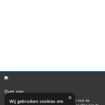
Over ons
×
Wij gebruiken cookies om
Welkom bij R&R Parts Automotive, uw partner voor de