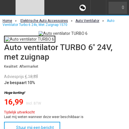
0
Home
»
Elektrische Auto Accessoires
»
Auto Ventilator
»
Auto
Ventilator Turbo 6 24v, Met Zuignap 1570
Auto ventilator TURBO 6" 24V,
met zuignap
Kwaliteit: Aftermarket
Adviesprijs
€ 18,88
Je bespaart 10%
Hoge korting!
16,99
Incl. BTW
Tijdelijk uitverkocht
Laat mij weten wanneer deze weer beschikbaar is
Stuur mij een bericht