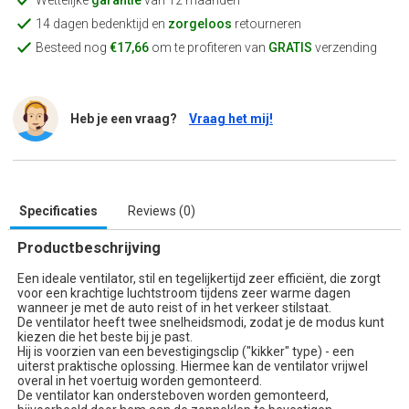
Wettelijke
garantie
van 12 maanden
14 dagen bedenktijd en
zorgeloos
retourneren
Besteed nog
€17,66
om te profiteren van
GRATIS
verzending
Heb je een vraag?
Vraag het mij!
Specificaties
Reviews (0)
Productbeschrijving
Een ideale ventilator, stil en tegelijkertijd zeer efficiënt, die zorgt
voor een krachtige luchtstroom tijdens zeer warme dagen
wanneer je met de auto reist of in het verkeer stilstaat.
De ventilator heeft twee snelheidsmodi, zodat je de modus kunt
kiezen die het beste bij je past.
Hij is voorzien van een bevestigingsclip ("kikker" type) - een
uiterst praktische oplossing. Hiermee kan de ventilator vrijwel
overal in het voertuig worden gemonteerd.
De ventilator kan ondersteboven worden gemonteerd,