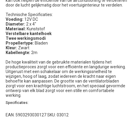
kan ook helpen de efficiëntie van de airconditioning te verbeteren
door de lucht gelijkmatig door het voertuiginterieur te verdelen.
Technische Specificaties:
Voeding:
12V DC
Diameter:
2 x 4"
Materiaal:
Kunststof
Verstelbare kantelhoek
Twee werkingsmodi
Propellertype:
Bladen
Kleur:
Zwart
Kabellengte:
2m
De hoge kwaliteit van de gebruikte materialen tijdens het
productieproces zorgt voor een efficiënte en langdurige werking.
Uitgerust met een schakelaar om de werkingssnelheid te
wijzigen, hoog of laag, zodat iedereen de kracht naar eigen
behoefte kan aanpassen. De grootte van de ventilatorbladen
zorgt voor een krachtige luchtstroom, en het speciaal gevormde
ontwerp van elk blad zorgt voor een stille en comfortabele
werking.
Specificaties:
EAN: 5903293030127 SKU: 03012