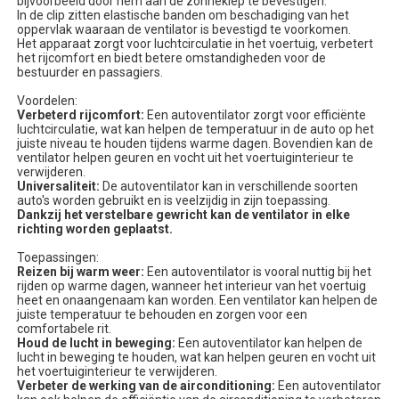
bijvoorbeeld door hem aan de zonneklep te bevestigen.
In de clip zitten elastische banden om beschadiging van het
oppervlak waaraan de ventilator is bevestigd te voorkomen.
Het apparaat zorgt voor luchtcirculatie in het voertuig, verbetert
het rijcomfort en biedt betere omstandigheden voor de
bestuurder en passagiers.
Voordelen:
Verbeterd rijcomfort:
Een autoventilator zorgt voor efficiënte
luchtcirculatie, wat kan helpen de temperatuur in de auto op het
juiste niveau te houden tijdens warme dagen. Bovendien kan de
ventilator helpen geuren en vocht uit het voertuiginterieur te
verwijderen.
Universaliteit:
De autoventilator kan in verschillende soorten
auto's worden gebruikt en is veelzijdig in zijn toepassing.
Dankzij het verstelbare gewricht kan de ventilator in elke
richting worden geplaatst.
Toepassingen:
Reizen bij warm weer:
Een autoventilator is vooral nuttig bij het
rijden op warme dagen, wanneer het interieur van het voertuig
heet en onaangenaam kan worden. Een ventilator kan helpen de
juiste temperatuur te behouden en zorgen voor een
comfortabele rit.
Houd de lucht in beweging:
Een autoventilator kan helpen de
lucht in beweging te houden, wat kan helpen geuren en vocht uit
het voertuiginterieur te verwijderen.
Verbeter de werking van de airconditioning:
Een autoventilator