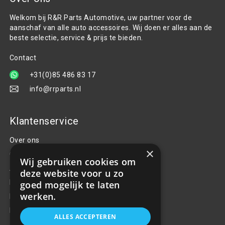
Welkom bij R&R Parts Automotive, uw partner voor de
aanschaf van alle auto accessoires. Wij doen er alles aan de
beste selectie, service & prijs te bieden.
Contact
+31(0)85 486 83 17
info@rrparts.nl
Klantenservice
Over ons
×
Contact
Wij gebruiken cookies om
Algemene voorwaarden
deze website voor u zo
Privacy Policy
goed mogelijk te laten
werken.
Klachten
Retouren en garantie
ALLES ACCEPTEREN
Handige links