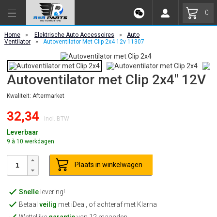
0
Home
»
Elektrische Auto Accessoires
»
Auto
Ventilator
»
Autoventilator Met Clip 2x4 12v 11307
Autoventilator met Clip 2x4" 12V
Kwaliteit: Aftermarket
32,34
Incl. BTW
Leverbaar
9 à 10 werkdagen
Plaats in winkelwagen
Snelle
levering!
Betaal
veilig
met iDeal, of achteraf met Klarna