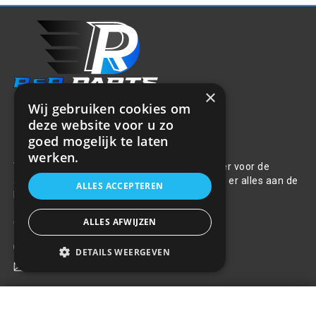
×
Wij gebruiken cookies om
deze website voor u zo
Over ons
goed mogelijk te laten
werken.
Welkom bij R&R Parts Automotive, uw partner voor de
aanschaf van alle auto accessoires. Wij doen er alles aan de
ALLES ACCEPTEREN
beste selectie, service & prijs te bieden.
ALLES AFWIJZEN
Contact
+31(0)85 486 83 17
DETAILS WEERGEVEN
info@rrparts.nl
Bluetooth FM-zender met lader
2,4A + APP autolocatie, accutest
Klantenservice
+