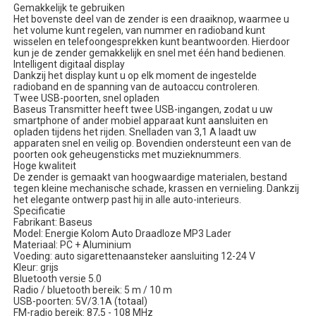
Gemakkelijk te gebruiken
Het bovenste deel van de zender is een draaiknop, waarmee u
het volume kunt regelen, van nummer en radioband kunt
wisselen en telefoongesprekken kunt beantwoorden. Hierdoor
kun je de zender gemakkelijk en snel met één hand bedienen.
Intelligent digitaal display
Dankzij het display kunt u op elk moment de ingestelde
radioband en de spanning van de autoaccu controleren.
Twee USB-poorten, snel opladen
Baseus Transmitter heeft twee USB-ingangen, zodat u uw
smartphone of ander mobiel apparaat kunt aansluiten en
opladen tijdens het rijden. Snelladen van 3,1 A laadt uw
apparaten snel en veilig op. Bovendien ondersteunt een van de
poorten ook geheugensticks met muzieknummers.
Hoge kwaliteit
De zender is gemaakt van hoogwaardige materialen, bestand
tegen kleine mechanische schade, krassen en vernieling. Dankzij
het elegante ontwerp past hij in alle auto-interieurs.
Specificatie
Fabrikant: Baseus
Model: Energie Kolom Auto Draadloze MP3 Lader
Materiaal: PC + Aluminium
Voeding: auto sigarettenaansteker aansluiting 12-24 V
Kleur: grijs
Bluetooth versie 5.0
Radio / bluetooth bereik: 5 m / 10 m
USB-poorten: 5V/3.1A (totaal)
FM-radio bereik: 87,5 - 108 MHz