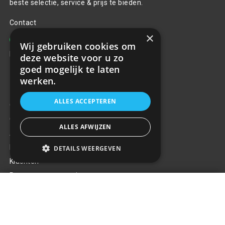
beste selectie, service & prijs te bieden.
Contact
×
+31(0)85 486 83 17
Wij gebruiken cookies om
info@rrparts.nl
deze website voor u zo
goed mogelijk te laten
werken.
Klantenservice
ALLES ACCEPTEREN
Over ons
Contact
ALLES AFWIJZEN
Algemene voorwaarden
Privacy Policy
DETAILS WEERGEVEN
Klachten
Retouren en garantie
Zender FM Baseus Energy
Handige links
Column, Bluetooth 5.0, 2x USB,
+
3.1A
€32,62
Gereedschap
Tuning en styling