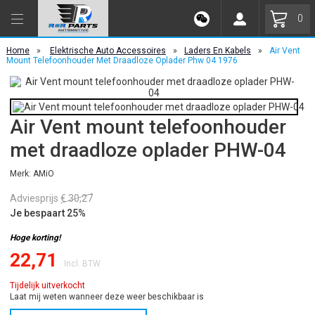
0
Home
»
Elektrische Auto Accessoires
»
Laders En Kabels
»
Air Vent
Mount Telefoonhouder Met Draadloze Oplader Phw 04 1976
Air Vent mount telefoonhouder
met draadloze oplader PHW-04
Merk: AMiO
Adviesprijs
€ 30,27
Je bespaart 25%
Hoge korting!
22,71
Incl. BTW
Tijdelijk uitverkocht
Laat mij weten wanneer deze weer beschikbaar is