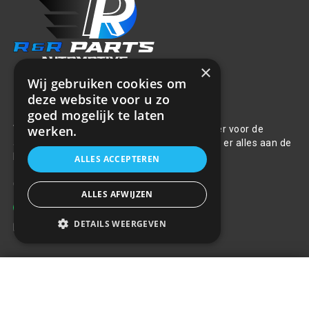
×
Wij gebruiken cookies om
deze website voor u zo
Over ons
goed mogelijk te laten
werken.
Welkom bij R&R Parts Automotive, uw partner voor de
aanschaf van alle auto accessoires. Wij doen er alles aan de
beste selectie, service & prijs te bieden.
ALLES ACCEPTEREN
Contact
ALLES AFWIJZEN
+31(0)85 486 83 17
DETAILS WEERGEVEN
info@rrparts.nl
Klantenservice
Air Vent mount telefoonhouder
met draadloze oplader PHW-04
+
€22,71
Over ons