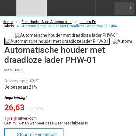
0
Home
»
Elektrische Auto Accessoires
»
Laders En
Kabels
»
Automatische Houder Met Draadloze Lader Phw 01 1404
Automatische houder met
draadloze lader PHW-01
Merk: AMiO
Adviesprijs
€ 33,31
Je bespaart 21%
Hoge korting!
26,63
Incl. BTW
Tijdelijk uitverkocht
Laat mij weten wanneer deze weer beschikbaar is
Stuur mij een bericht