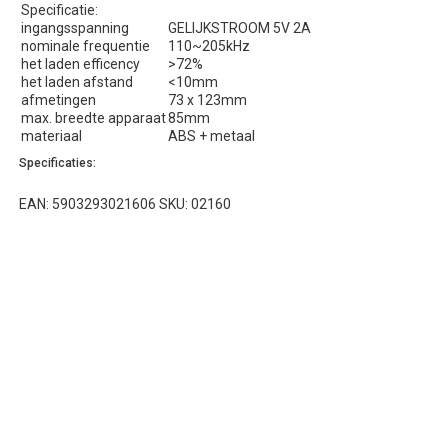
Specificatie:
ingangsspanning
GELIJKSTROOM 5V 2A
nominale frequentie
110~205kHz
het laden efficency
>72%
het laden afstand
<10mm
afmetingen
73 x 123mm
max. breedte apparaat
85mm
materiaal
ABS + metaal
Specificaties:
EAN: 5903293021606 SKU: 02160