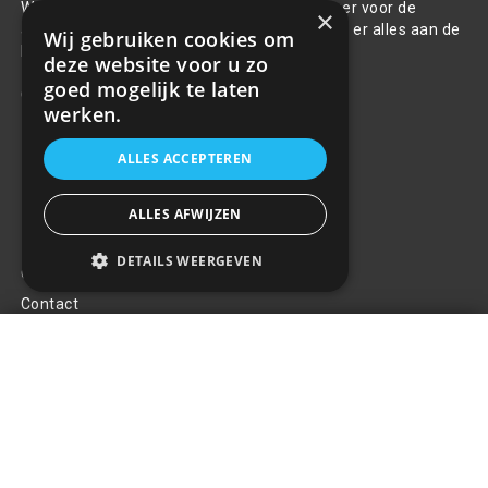
Welkom bij R&R Parts Automotive, uw partner voor de
×
aanschaf van alle auto accessoires. Wij doen er alles aan de
Wij gebruiken cookies om
beste selectie, service & prijs te bieden.
deze website voor u zo
goed mogelijk te laten
Contact
werken.
+31(0)85 486 83 17
ALLES ACCEPTEREN
info@rrparts.nl
ALLES AFWIJZEN
Klantenservice
DETAILS WEERGEVEN
Over ons
Contact
Automatische houder met
Algemene voorwaarden
draadloze lader PHW-01
+
Privacy Policy
€26,63
Klachten
Retouren en garantie
Handige links