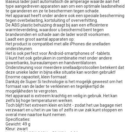
Baseus lader past automatisch de amperage waarde aan het
type aangedreven apparaten aan om een optimale laadsnelheid
te garanderen en ze te beschermen tegen schade.
Het apparaat heeft onder andere ook een speciale bescherming
tegen overbelasting, kortsluiting of oververhitting.
De ABS plastic behuizing draagt bij aan een efficiëntere
warmteverdeling, waardoor u beschermd bent tegen
brandwonden en schade aan de lader wordt voorkomen.
Laadt een groot aantal apparaten op:
Het product is compatibel met alle iPhones die snelladen
ondersteunen.
Het is ook perfect voor Android-smartphones of -tablets.
U kunt het ook gebruiken in combinatie met onder andere
powerbanks, bureaulampen en handventilatoren.
Ondersteuning voor meerdere snellaadprotocollen betekent dat
deze unieke lader in bijna elke situatie kan worden gebruikt!
Enorme capaciteit, klein formaat:
Dankzij de Super Si technologie is het mogelijk geweest om het
formaat van de lader te verkleinen en tegelijkertijd de
mogelijkheden te vergroten.
Het apparaat is extreem krachtig en veilig in gebruik. Het kan
zelfs bij hoge temperaturen werken.
Toch blijft het extreem klein en licht - zodat het uw bagage niet
verzwaart en u het in uw tas of zelfs in uw zak kunt stoppen en
overal mee naartoe kunt nemen.
Specificaties:
Gewicht: 49 g
Kleur: zwart