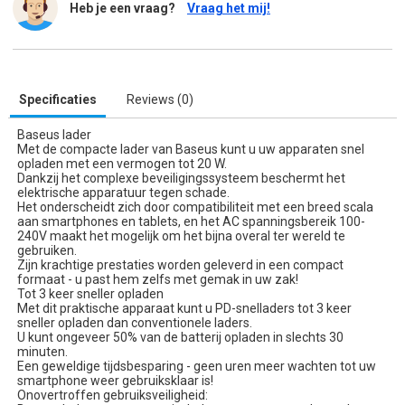
Heb je een vraag?
Vraag het mij!
Specificaties
Reviews (0)
Baseus lader
Met de compacte lader van Baseus kunt u uw apparaten snel
opladen met een vermogen tot 20 W.
Dankzij het complexe beveiligingssysteem beschermt het
elektrische apparatuur tegen schade.
Het onderscheidt zich door compatibiliteit met een breed scala
aan smartphones en tablets, en het AC spanningsbereik 100-
240V maakt het mogelijk om het bijna overal ter wereld te
gebruiken.
Zijn krachtige prestaties worden geleverd in een compact
formaat - u past hem zelfs met gemak in uw zak!
Tot 3 keer sneller opladen
Met dit praktische apparaat kunt u PD-snelladers tot 3 keer
sneller opladen dan conventionele laders.
U kunt ongeveer 50% van de batterij opladen in slechts 30
minuten.
Een geweldige tijdsbesparing - geen uren meer wachten tot uw
smartphone weer gebruiksklaar is!
Onovertroffen gebruiksveiligheid: