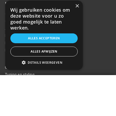
Klantenservice
×
Wij gebruiken cookies om
Over ons
deze website voor u zo
goed mogelijk te laten
Contact
werken.
Algemene voorwaarden
Privacy Policy
ALLES ACCEPTEREN
Klachten
Retouren en garantie
ALLES AFWIJZEN
Handige links
DETAILS WEERGEVEN
Gereedschap
Tuning en styling
Lader Baseus Super Si Snellader
1C 20W
+
€32,34
Blijf op de hoogte
Van al het nieuws, aanbiedingen, en diversen acties!