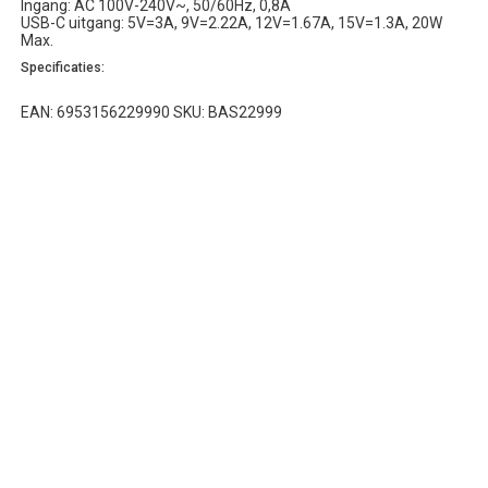
Ingang: AC 100V-240V~, 50/60Hz, 0,8A
USB-C uitgang: 5V=3A, 9V=2.22A, 12V=1.67A, 15V=1.3A, 20W
Max.
Specificaties:
EAN: 6953156229990 SKU: BAS22999