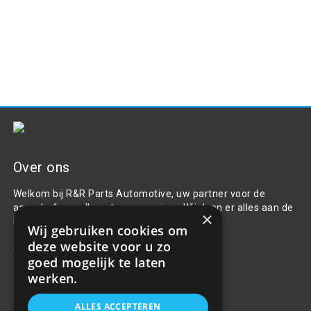
Over ons
Welkom bij R&R Parts Automotive, uw partner voor de
aanschaf van alle auto accessoires. Wij doen er alles aan de
×
beste selectie, service & prijs te bieden.
Wij gebruiken cookies om
deze website voor u zo
Contact
goed mogelijk te laten
+31(0)85 486 83 17
werken.
info@rrparts.nl
ALLES ACCEPTEREN