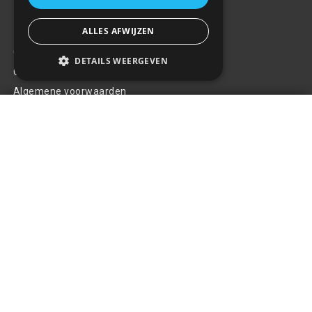
Klantenservice
ALLES AFWIJZEN
Over ons
DETAILS WEERGEVEN
Contact
Algemene voorwaarden
Telefoonoplader met
Privacy Policy
spanningsmeter 2xUSB PCH PRO-
+
05
Klachten
€14,77
Retouren en garantie
Handige links
Gereedschap
Tuning en styling
Blijf op de hoogte
Van al het nieuws, aanbiedingen, en diversen acties!