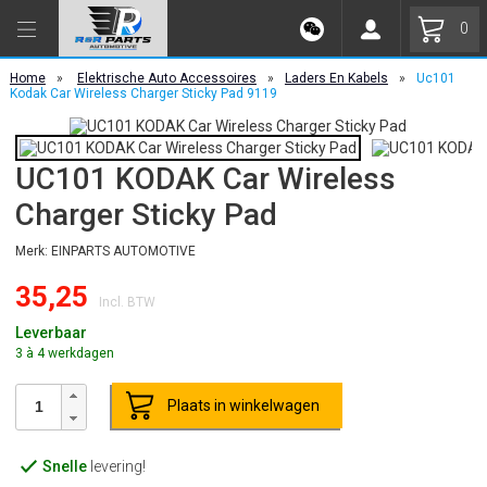
0
Home
»
Elektrische Auto Accessoires
»
Laders En Kabels
»
Uc101
Kodak Car Wireless Charger Sticky Pad 9119
UC101 KODAK Car Wireless
Charger Sticky Pad
Merk: EINPARTS AUTOMOTIVE
35,25
Incl. BTW
Leverbaar
3 à 4 werkdagen
Plaats in winkelwagen
Snelle
levering!