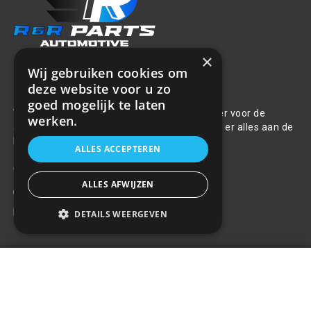
×
Wij gebruiken cookies om
Over ons
deze website voor u zo
goed mogelijk te laten
Welkom bij R&R Parts Automotive, uw partner voor de
werken.
aanschaf van alle auto accessoires. Wij doen er alles aan de
beste selectie, service & prijs te bieden.
ALLES ACCEPTEREN
Contact
ALLES AFWIJZEN
+31(0)85 486 83 17
info@rrparts.nl
DETAILS WEERGEVEN
Klantenservice
AMBI PUR nieuwe flesgeur ANTI
Tabak citrus
+
Over ons
€10,24
Contact