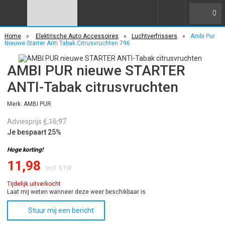
0
Home
»
Elektrische Auto Accessoires
»
Luchtverfrissers
»
Ambi Pur
Nieuwe Starter Anti Tabak Citrusvruchten 796
AMBI PUR nieuwe STARTER
ANTI-Tabak citrusvruchten
Merk: AMBI PUR
Adviesprijs
€ 15,97
Je bespaart 25%
Hoge korting!
11,98
Incl. BTW
Tijdelijk uitverkocht
Laat mij weten wanneer deze weer beschikbaar is
Stuur mij een bericht