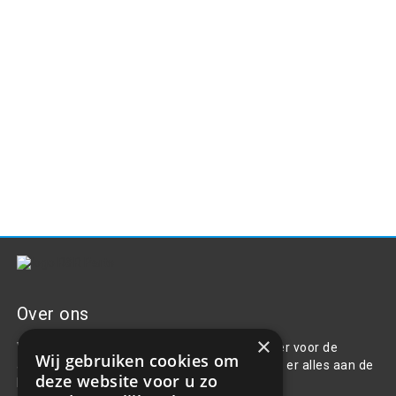
Over ons
×
Welkom bij R&R Parts Automotive, uw partner voor de
Wij gebruiken cookies om
aanschaf van alle auto accessoires. Wij doen er alles aan de
deze website voor u zo
beste selectie, service & prijs te bieden.