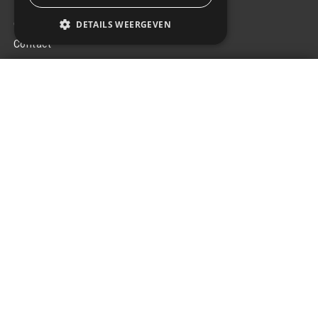
Over ons
DETAILS WEERGEVEN
Contact
Algemene voorwaarden
Startkabels 400A - 4,5m
Privacy Policy
€32,64
+
Klachten
Retouren en garantie
Handige links
Gereedschap
Tuning en styling
Blijf op de hoogte
Van al het nieuws, aanbiedingen, en diversen acties!