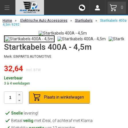
0
Home
»
Elektrische Auto Accessoires
»
Startkabels
»
Startkabels 400a
4,5m 9292
Startkabels 400A - 4,5m
Merk: EINPARTS AUTOMOTIVE
32,64
Incl. BTW
Leverbaar
3 à 4 werkdagen
Plaats in winkelwagen
Snelle
levering!
Betaal
veilig
met iDeal, of achteraf met Klarna