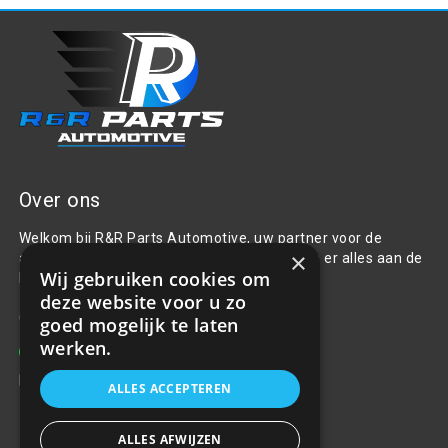
Over ons
Welkom bij R&R Parts Automotive, uw partner voor de
×
aanschaf van alle auto accessoires. Wij doen er alles aan de
Wij gebruiken cookies om
beste selectie, service & prijs te bieden.
deze website voor u zo
Contact
goed mogelijk te laten
werken.
+31(0)85 486 83 17
info@rrparts.nl
ALLES ACCEPTEREN
ALLES AFWIJZEN
Klantenservice