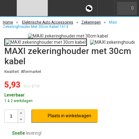
0
Home
»
Elektrische Auto Accessoires
»
Zekeringen
»
Maxi
Zekeringhouder Met 30cm Kabel 1613
MAXI zekeringhouder met 30cm
kabel
Kwaliteit: Aftermarket
5,93
Incl. BTW
Leverbaar
1 à 2 werkdagen
Plaats in winkelwagen
Snelle
levering!