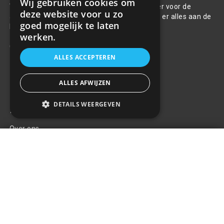
Wij gebruiken cookies om
Welkom bij R&R Parts Automotive, uw partner voor de
deze website voor u zo
aanschaf van alle auto accessoires. Wij doen er alles aan de
goed mogelijk te laten
beste selectie, service & prijs te bieden.
werken.
Contact
ALLES ACCEPTEREN
+31(0)85 486 83 17
info@rrparts.nl
ALLES AFWIJZEN
DETAILS WEERGEVEN
Klantenservice
Over ons
MAXI zekeringhouder met 30cm
Contact
kabel
+
€5,93
Algemene voorwaarden
Privacy Policy
Klachten
Retouren en garantie
Handige links