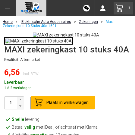
0
Home
»
Elektrische Auto Accessoires
»
Zekeringen
»
Maxi
Zekeringkast 10 Stuks 40a 1601
MAXI zekeringkast 10 stuks 40A
Kwaliteit: Aftermarket
6,56
Incl. BTW
Leverbaar
1 à 2 werkdagen
Plaats in winkelwagen
Snelle
levering!
Betaal
veilig
met iDeal, of achteraf met Klarna