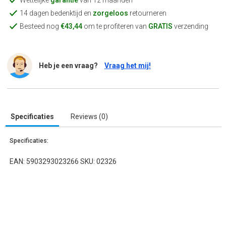
Wettelijke
garantie
van 12 maanden
14 dagen bedenktijd en
zorgeloos
retourneren
Besteed nog
€43,44
om te profiteren van
GRATIS
verzending
Heb je een vraag?
Vraag het mij!
Specificaties
Reviews (0)
Specificaties:
EAN: 5903293023266 SKU: 02326