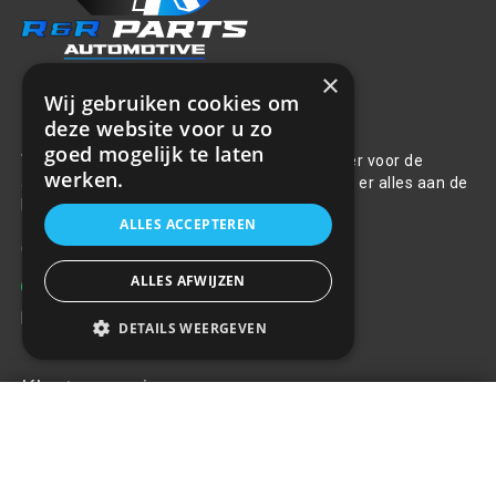
×
Wij gebruiken cookies om
Over ons
deze website voor u zo
goed mogelijk te laten
Welkom bij R&R Parts Automotive, uw partner voor de
werken.
aanschaf van alle auto accessoires. Wij doen er alles aan de
beste selectie, service & prijs te bieden.
ALLES ACCEPTEREN
Contact
ALLES AFWIJZEN
+31(0)85 486 83 17
info@rrparts.nl
DETAILS WEERGEVEN
Klantenservice
MAXI zekeringkast 10 stuks 40A
€6,56
+
Over ons
Contact
Algemene voorwaarden