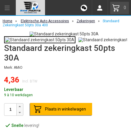
0
Home
»
Elektrische Auto Accessoires
»
Zekeringen
»
Standaard
Zekeringkast 50pts 30a 400
Standaard zekeringkast 50pts
30A
Merk: AMiO
4,36
Incl. BTW
Leverbaar
9 à 10 werkdagen
Plaats in winkelwagen
Snelle
levering!