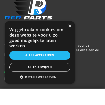
×
Wij gebruiken cookies om
deze website voor u zo
Over ons
goed mogelijk te laten
werken.
Welkom bij R&R Parts Automotive, uw partner voor de
aanschaf van alle auto accessoires. Wij doen er alles aan de
beste selectie, service & prijs te bieden.
ALLES ACCEPTEREN
Contact
ALLES AFWIJZEN
+31(0)85 486 83 17
DETAILS WEERGEVEN
info@rrparts.nl
Standaard zekeringkast 50pts
Klantenservice
30A
+
€4,36
Over ons