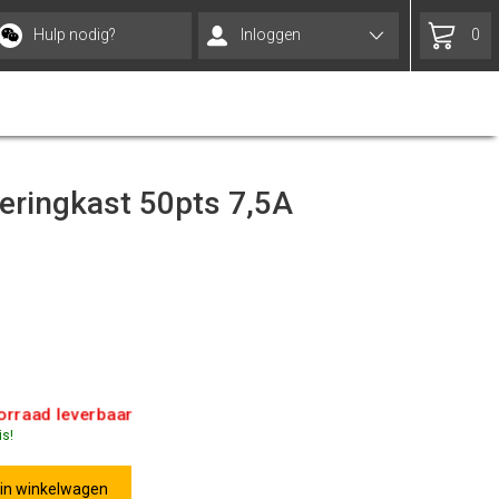
Hulp nodig?
Inloggen
0
eringkast 50pts 7,5A
oorraad leverbaar
is!
 in winkelwagen