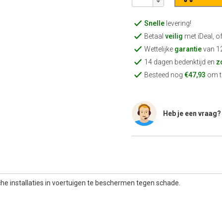
Snelle
levering!
Betaal
veilig
met iDeal, o
Wettelijke
garantie
van 1
14 dagen bedenktijd en
z
Besteed nog
€47,93
om te
Heb je een vraag?
e installaties in voertuigen te beschermen tegen schade.