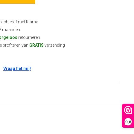
f achteraf met Klarna
2 maanden
orgeloos
retourneren
 profiteren van
GRATIS
verzending
Vraag het mij!
9,8