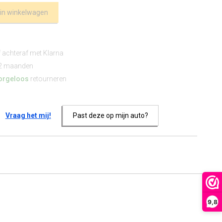
 in winkelwagen
f achteraf met Klarna
2 maanden
orgeloos
retourneren
Vraag het mij!
Past deze op mijn auto?
9,8