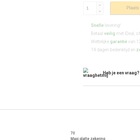
Plaats
Snelle
levering!
Betaal
veilig
met iDeal, o
Wettelijke
garantie
van 1
14 dagen bedenktijd en
z
Heb je een vraag?
70
Maxi platte zekering