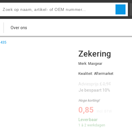
Over ons
9435
Zekering
Merk: Maxgear
Kwaliteit: Aftermarket
Adviesprijs
€ 0,94
Je bespaart 10%
Hoge korting!
0,85
Incl. BTW
Leverbaar
1 à 2 werkdagen