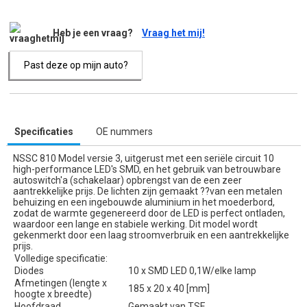
Heb je een vraag?
Vraag het mij!
Past deze op mijn auto?
Specificaties
OE nummers
NSSC 810 Model versie 3, uitgerust met een seriële circuit 10
high-performance LED's SMD, en het gebruik van betrouwbare
autoswitch'a (schakelaar) opbrengst van de een zeer
aantrekkelijke prijs. De lichten zijn gemaakt ??van een metalen
behuizing en een ingebouwde aluminium in het moederbord,
zodat de warmte gegenereerd door de LED is perfect ontladen,
waardoor een lange en stabiele werking. Dit model wordt
gekenmerkt door een laag stroomverbruik en een aantrekkelijke
prijs.
Volledige specificatie:
Diodes
10 x SMD LED 0,1W/elke lamp
Afmetingen (lengte x
185 x 20 x 40 [mm]
hoogte x breedte)
Hoofdraad
Gemaakt van TSE