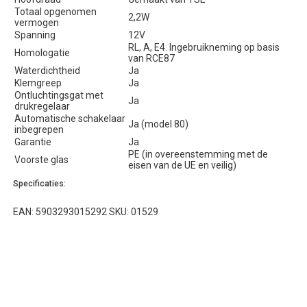
Totaal opgenomen
2,2W
vermogen
Spanning
12V
RL, A, E4. Ingebruikneming op basis
Homologatie
van RCE87
Waterdichtheid
Ja
Klemgreep
Ja
Ontluchtingsgat met
Ja
drukregelaar
Automatische schakelaar
Ja (model 80)
inbegrepen
Garantie
Ja
PE (in overeenstemming met de
Voorste glas
eisen van de UE en veilig)
Specificaties:
EAN: 5903293015292 SKU: 01529