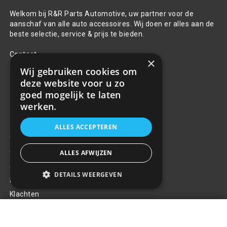
Welkom bij R&R Parts Automotive, uw partner voor de
aanschaf van alle auto accessoires. Wij doen er alles aan de
beste selectie, service & prijs te bieden.
Contact
×
Wij gebruiken cookies om
+31(0)85 486 83 17
deze website voor u zo
info@rrparts.nl
goed mogelijk te laten
werken.
Klantenservice
ALLES ACCEPTEREN
Over ons
Contact
ALLES AFWIJZEN
Algemene voorwaarden
DETAILS WEERGEVEN
Privacy Policy
Klachten
Retouren en garantie
Dagrijverlichting DRL 810 ver.3
€41,01
+
Handige links