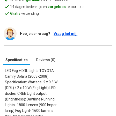
Wettelijke
garantie
van 12 maanden
14 dagen bedenktijd en
zorgeloos
retourneren
Gratis
verzending
Heb je een vraag?
Vraag het mij!
Specificaties
Reviews (0)
LED Fog + DRL Lights TOYOTA
Camry Solara (2003-2008)
Specification: Wattage: 2 x 9,5 W
(DRL) / 2 x 10 W (Fog Light) LED
diodes: CREE Light output
(Brightness): Daytime Running
Lights- 1800 lumens (900 lmper
lamp) Fog Light- 1600 lumens