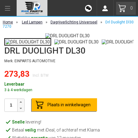
0
Home
»
Led Lampen
»
Dagrijverlichting Universeel
»
Drl Duolight Dl30
7270
DRL DUOLIGHT DL30
Merk: EINPARTS AUTOMOTIVE
273,83
Incl. BTW
Leverbaar
3 à 4 werkdagen
Plaats in winkelwagen
Snelle
levering!
Betaal
veilig
met iDeal, of achteraf met Klarna