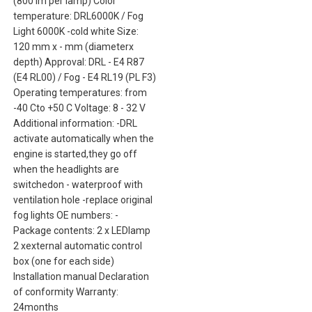
(800 lm per lamp) Color
temperature: DRL6000K / Fog
Light 6000K -cold white Size:
120 mm x - mm (diameterx
depth) Approval: DRL - E4 R87
(E4 RL00) / Fog - E4 RL19 (PL F3)
Operating temperatures: from
-40 Cto +50 C Voltage: 8 - 32 V
Additional information: -DRL
activate automatically when the
engine is started,they go off
when the headlights are
switchedon - waterproof with
ventilation hole -replace original
fog lights OE numbers: -
Package contents: 2 x LEDlamp
2 xexternal automatic control
box (one for each side)
Installation manual Declaration
of conformity Warranty:
24months