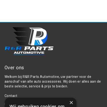
Over ons
Welkom bij R&R Parts Automotive, uw partner voor de
aanschaf van alle auto accessoires. Wij doen er alles aan de
beste selectie, service & prijs te bieden.
Contact
×
+31(0)85 486 83 17
Wij gebruiken cookies om