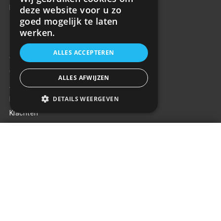
info@rrparts.nl
deze website voor u zo
goed mogelijk te laten
werken.
Klantenservice
ALLES ACCEPTEREN
Over ons
Contact
ALLES AFWIJZEN
Algemene voorwaarden
DETAILS WEERGEVEN
Privacy Policy
Klachten
Retouren en garantie
DRL DUOLIGHT DL30
Handige links
€273,83
+
Gereedschap
Tuning en styling
Blijf op de hoogte