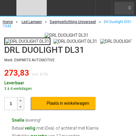
0
Home
»
Led Lampen
»
Dagrijverlichting Universeel
»
Drl Duolight Dl31
7343
DRL DUOLIGHT DL31
Merk: EINPARTS AUTOMOTIVE
273,83
Incl. BTW
Leverbaar
3 à 4 werkdagen
Plaats in winkelwagen
Snelle
levering!
Betaal
veilig
met iDeal, of achteraf met Klarna