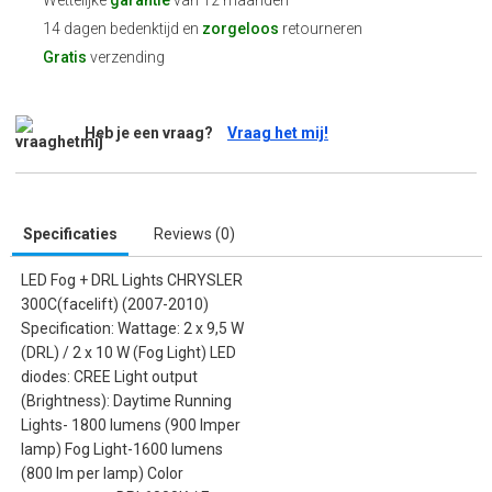
Wettelijke
garantie
van 12 maanden
14 dagen bedenktijd en
zorgeloos
retourneren
Gratis
verzending
Heb je een vraag?
Vraag het mij!
Specificaties
Reviews (0)
LED Fog + DRL Lights CHRYSLER
300C(facelift) (2007-2010)
Specification: Wattage: 2 x 9,5 W
(DRL) / 2 x 10 W (Fog Light) LED
diodes: CREE Light output
(Brightness): Daytime Running
Lights- 1800 lumens (900 lmper
lamp) Fog Light-1600 lumens
(800 lm per lamp) Color