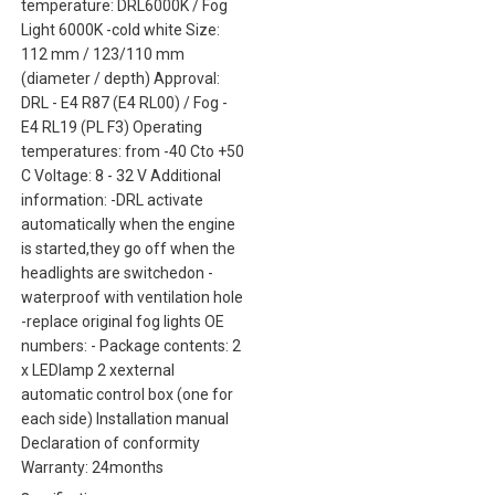
temperature: DRL6000K / Fog
Light 6000K -cold white Size:
112 mm / 123/110 mm
(diameter / depth) Approval:
DRL - E4 R87 (E4 RL00) / Fog -
E4 RL19 (PL F3) Operating
temperatures: from -40 Cto +50
C Voltage: 8 - 32 V Additional
information: -DRL activate
automatically when the engine
is started,they go off when the
headlights are switchedon -
waterproof with ventilation hole
-replace original fog lights OE
numbers: - Package contents: 2
x LEDlamp 2 xexternal
automatic control box (one for
each side) Installation manual
Declaration of conformity
Warranty: 24months