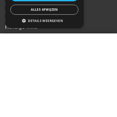
Privacy Policy
ALLES AFWIJZEN
Klachten
Retouren en garantie
DETAILS WEERGEVEN
Handige links
Gereedschap
DRL DUOLIGHT DL31
€273,83
+
Tuning en styling
Blijf op de hoogte
Van al het nieuws, aanbiedingen, en diversen acties!