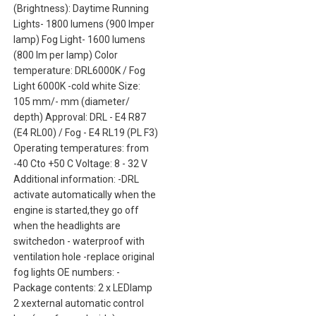
(Brightness): Daytime Running
Lights- 1800 lumens (900 lmper
lamp) Fog Light- 1600 lumens
(800 lm per lamp) Color
temperature: DRL6000K / Fog
Light 6000K -cold white Size:
105 mm/- mm (diameter/
depth) Approval: DRL - E4 R87
(E4 RL00) / Fog - E4 RL19 (PL F3)
Operating temperatures: from
-40 Cto +50 C Voltage: 8 - 32 V
Additional information: -DRL
activate automatically when the
engine is started,they go off
when the headlights are
switchedon - waterproof with
ventilation hole -replace original
fog lights OE numbers: -
Package contents: 2 x LEDlamp
2 xexternal automatic control