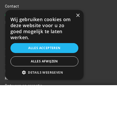
Contact
×
+31(0)85 486 83 17
Wij gebruiken cookies om
info@rrparts.nl
deze website voor u zo
goed mogelijk te laten
werken.
Klantenservice
ALLES ACCEPTEREN
Over ons
Contact
ALLES AFWIJZEN
Algemene voorwaarden
Privacy Policy
DETAILS WEERGEVEN
Klachten
Retouren en garantie
DRL DUOLIGHT Dodge Dakota 01-
Handige links
04 DL19
+
€293,41
Gereedschap
Tuning en styling