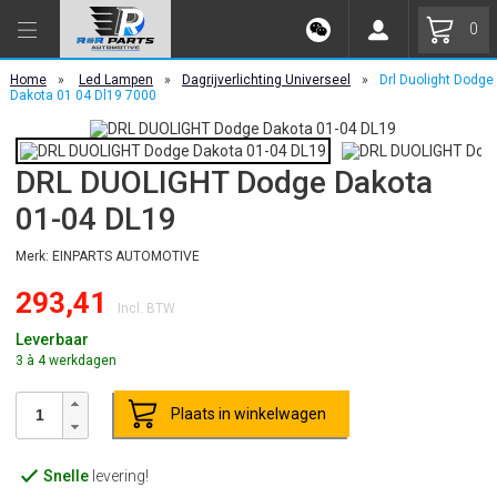
0
Home
»
Led Lampen
»
Dagrijverlichting Universeel
»
Drl Duolight Dodge
Dakota 01 04 Dl19 7000
DRL DUOLIGHT Dodge Dakota
01-04 DL19
Merk: EINPARTS AUTOMOTIVE
293,41
Incl. BTW
Leverbaar
3 à 4 werkdagen
Plaats in winkelwagen
Snelle
levering!