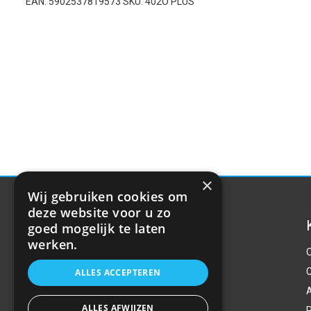
EAN: 5902537819573 SKU: 402O PLUS
×
Wij gebruiken cookies om
deze website voor u zo
goed mogelijk te laten
werken.
ALLES ACCEPTEREN
ALLES AFWIJZEN
P