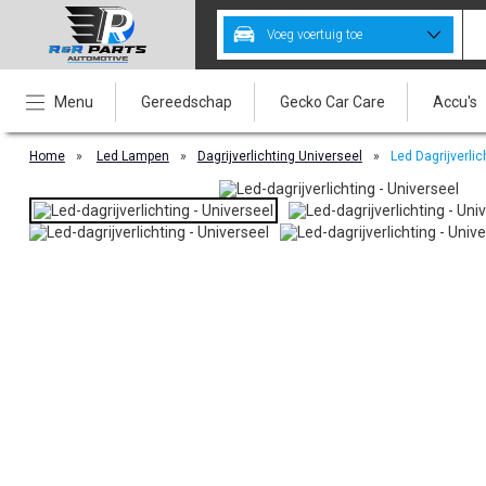
Voeg voertuig toe
Menu
Gereedschap
Gecko Car Care
Accu's
Home
»
Led Lampen
»
Dagrijverlichting Universeel
»
Led Dagrijverli