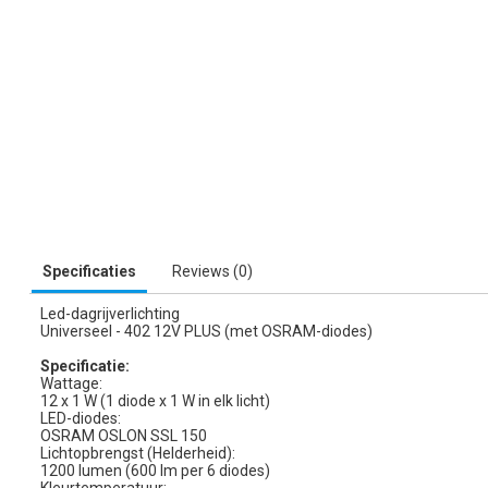
Specificaties
Reviews (0)
Led-dagrijverlichting
Universeel - 402 12V PLUS (met OSRAM-diodes)
Specificatie:
Wattage:
12 x 1 W (1 diode x 1 W in elk licht)
LED-diodes:
OSRAM OSLON SSL 150
Lichtopbrengst (Helderheid):
1200 lumen (600 lm per 6 diodes)