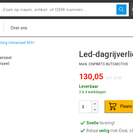
Over ons
chting Universeel 8051
Led-dagrijverl
Merk: EINPARTS AUTOMOTIVE
130,05
Incl. BTW
Leverbaar
3 à 4 werkdagen
Plaats
Snelle
levering!
Betaal
veilig
met iDeal, o