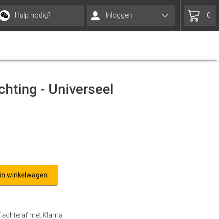
Hulp nodig?
Inloggen
0
ichting - Universeel
 in winkelwagen
f achteraf met Klarna