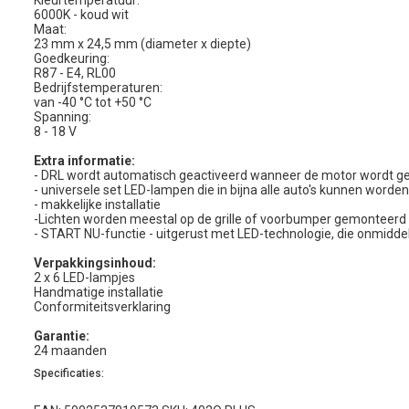
Kleurtemperatuur:
6000K - koud wit
Maat:
23 mm x 24,5 mm (diameter x diepte)
Goedkeuring:
R87 - E4, RL00
Bedrijfstemperaturen:
van -40 °C tot +50 °C
Spanning:
8 - 18 V
Extra informatie:
- DRL wordt automatisch geactiveerd wanneer de motor wordt ge
- universele set LED-lampen die in bijna alle auto's kunnen worden
- makkelijke installatie
-Lichten worden meestal op de grille of voorbumper gemonteerd
- START NU-functie - uitgerust met LED-technologie, die onmiddell
Verpakkingsinhoud:
2 x 6 LED-lampjes
Handmatige installatie
Conformiteitsverklaring
Garantie:
24 maanden
Specificaties: