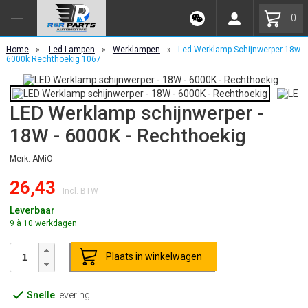
0
Home
»
Led Lampen
»
Werklampen
»
Led Werklamp Schijnwerper 18w
6000k Rechthoekig 1067
LED Werklamp schijnwerper -
18W - 6000K - Rechthoekig
Merk: AMiO
26,43
Incl. BTW
Leverbaar
9 à 10 werkdagen
Plaats in winkelwagen
Snelle
levering!