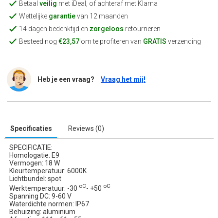
Betaal
veilig
met iDeal, of achteraf met Klarna
Wettelijke
garantie
van 12 maanden
14 dagen bedenktijd en
zorgeloos
retourneren
Besteed nog
€23,57
om te profiteren van
GRATIS
verzending
Heb je een vraag?
Vraag het mij!
Specificaties
Reviews (0)
SPECIFICATIE:
Homologatie: E9
Vermogen: 18 W
Kleurtemperatuur: 6000K
Lichtbundel: spot
oC
oC
Werktemperatuur: -30
- +50
Spanning DC: 9-60 V
Waterdichte normen: IP67
Behuizing: aluminium