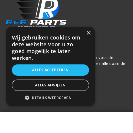
×
Wij gebruiken cookies om
deze website voor u zo
Over ons
goed mogelijk te laten
werken.
Welkom bij R&R Parts Automotive, uw partner voor de
aanschaf van alle auto accessoires. Wij doen er alles aan de
beste selectie, service & prijs te bieden.
ALLES ACCEPTEREN
Contact
ALLES AFWIJZEN
+31(0)85 486 83 17
DETAILS WEERGEVEN
info@rrparts.nl
LED Werklamp schijnwerper -
Klantenservice
18W - 6000K - Rechthoekig
+
€26,43
Over ons