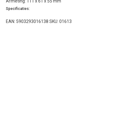
Afmeting: 111 x 61 x 55 mm
Specificaties:
EAN: 5903293016138 SKU: 01613