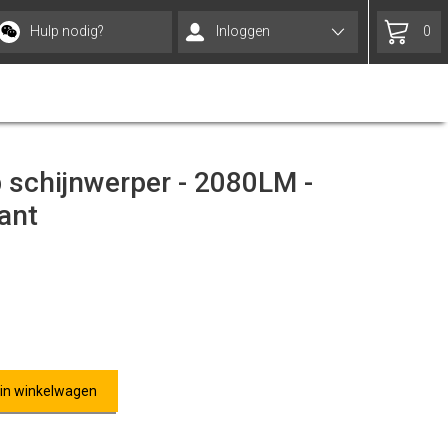
Hulp nodig?
Inloggen
0
schijnwerper - 2080LM -
ant
 in winkelwagen