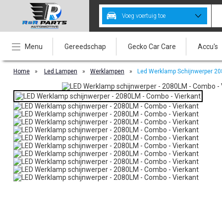
Voeg voertuig toe
Menu
Gereedschap
Gecko Car Care
Accu's
Home
»
Led Lampen
»
Werklampen
»
Led Werklamp Schijnwerper 2