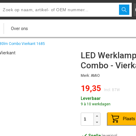
Over ons
080lm Combo Vierkant 1685
LED Werklamp 
Combo - Vierk
Merk: AMiO
19,35
Incl. BTW
Leverbaar
9 à 10 werkdagen
Plaats
Snelle
levering!