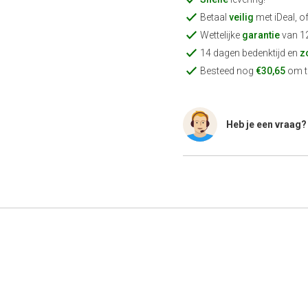
Betaal
veilig
met iDeal, o
Wettelijke
garantie
van 1
14 dagen bedenktijd en
z
Besteed nog
€30,65
om te
Heb je een vraag?