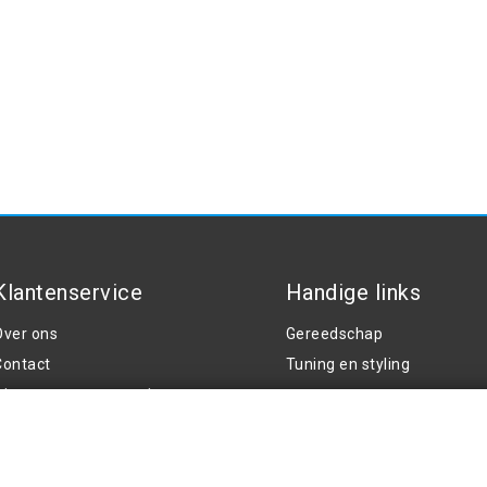
Klantenservice
Handige links
Over ons
Gereedschap
Contact
Tuning en styling
Algemene voorwaarden
ombo - Vierkant
rivacy Policy
Klachten
Retouren en garantie