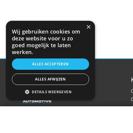
×
Wij gebruiken cookies om
deze website voor u zo
goed mogelijk te laten
werken.
ALLES ACCEPTEREN
ALLES AFWIJZEN
DETAILS WEERGEVEN
LED Werklamp schijnwerper - 2080LM - C
P
Over ons
€19,35
Welkom bij R&R Parts Automotive, uw partner