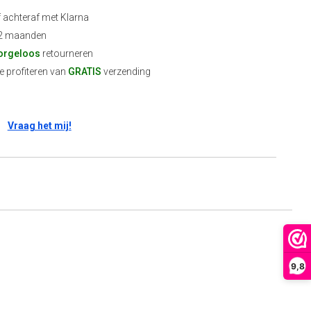
f achteraf met Klarna
2 maanden
orgeloos
retourneren
 profiteren van
GRATIS
verzending
Vraag het mij!
9,8